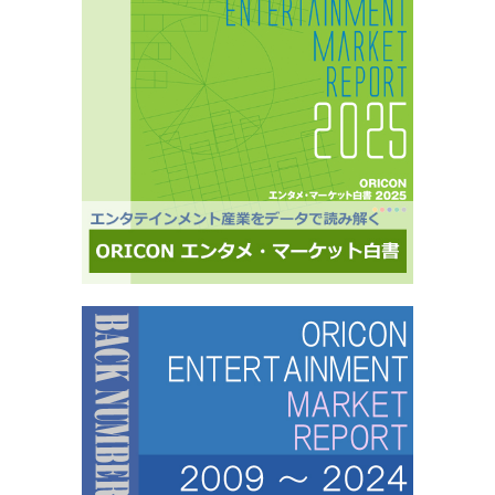
ーティスト・アイドル・俳優・女優・アナウンサー・ドラマ・ライブ・ゲーム…など、エンタ
メ分野のマーケティングリサーチの実績多数。■“オリコンランキング”のブランドをコンシュー
マ分野においても活用・アンケートモニターの意見をランキング化し、メディア展開・ビジネ
ス記事のエビデンスデータとして・定性データをoricon BiZ onlineに蓄積■様々なクライアント
様にご利用いただいております■活用事例 ●アーティストの現