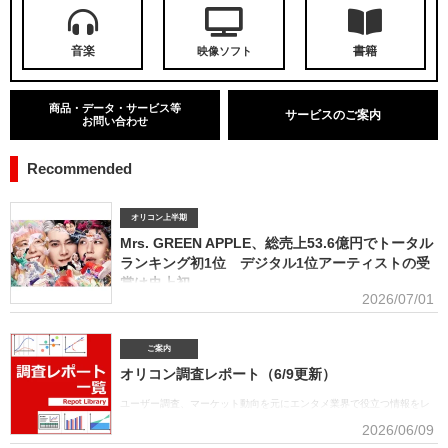
音楽
書籍
映像ソフト
商品・データ・サービス等
サービスのご案内
お問い合わせ
Recommended
オリコン上半期
Mrs. GREEN APPLE、総売上53.6億円でトータル
ランキング初1位 デジタル1位アーティストの受
賞は史上初
2026/07/01
■アーティスト別セールス部門トータルランキング オリコンは7月1
日、「オリコン上半期ランキング2026」（集計期間：2025年12月8日～2026年6月7日）のア
ーティスト別セールス部門「トータルランキング」を発表。Mrs. GREEN APPLEが期間内総売
ご案内
上53.6億円で、自身初の1位に輝いた。Mrs. GREEN APPLEはアーティスト別セールス部門
オリコン調査レポート（6/9更新）
「デジタルランキング」では3年連続で上半期1位を獲得。安価なデジタルで1位を獲得したアー
ティストがトータルセールス1位を受賞するのは、オリコン史上初となった。GREEN
ユーザー調査、マーケット動向を元にエンタメ業界で役立つ情報をレ
APPLE（左から）藤澤涼架（Key）、大森元貴（Vo／Gt）、若井滉斗（Gt） アーティスト別
ポートにまとめております。(2026年6月)音楽関連の受容価格に関する
2026/06/09
セールス部門「トータルランキング」は、音楽ソフト【シングル、アルバム、ミュージック
調査 2026 価格戦略の策定、商品企画、値上げ検討時の判断材料とし