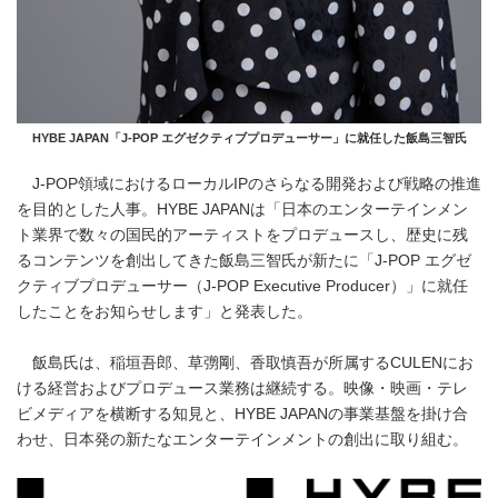
HYBE JAPAN「J-POP エグゼクティブプロデューサー」に就任した飯島三智氏
J-POP領域におけるローカルIPのさらなる開発および戦略の推進
を目的とした人事。HYBE JAPANは「日本のエンターテインメン
ト業界で数々の国民的アーティストをプロデュースし、歴史に残
るコンテンツを創出してきた飯島三智氏が新たに「J-POP エグゼ
クティブプロデューサー（J-POP Executive Producer）」に就任
したことをお知らせします」と発表した。
飯島氏は、稲垣吾郎、草彅剛、香取慎吾が所属するCULENにお
ける経営およびプロデュース業務は継続する。映像・映画・テレ
ビメディアを横断する知見と、HYBE JAPANの事業基盤を掛け合
わせ、日本発の新たなエンターテインメントの創出に取り組む。