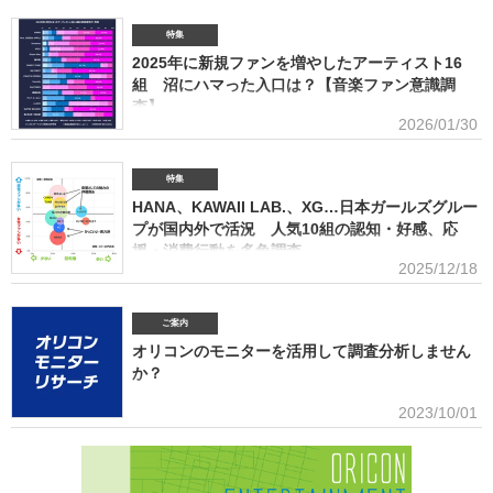
DVD・Blu-ray】とデジタル【デジタルシングル（単曲）、デジタルアルバム、ストリーミン
て活用できるデータを提供(2026年6月)ボーイズグループに関する調査2026音楽・ライブ・
SNS・動画配信を横断したファン行動を分析。今後のマーケティング戦略に活用できる内容を
特集
提供(2026年5月)アーティストグッズに関する調査2026「なぜ買うのか」「何が売れるのか」
2025年に新規ファンを増やしたアーティスト16
「いくらまで買うのか」を明確化し、商品企画・価格設計・販売戦略に直結する示唆を提案
(2026年4月)ストリーミング影響分析分析（TikTok＆YouTube）2026TikTokトレンドがどのよ
組 沼にハマった入口は？【音楽ファン意識調
うにストリーミングに影響を与えたかを、YouTubeの順位推移とともにグラフ化(2026年2月)音
査】
楽パッケージの購入行動に関する調査
2026/01/30
ORICON BiZ onlineでは「2025年に好きになったアーティスト」のア
ンケート調査を実施した。本調査は、コロナ禍（2020年3月～2021年10月）、2022年、2023
年、2024年に続いて5回目。直近2年の得票数はMrs. GREEN APPLEがダントツだったが、
特集
2025年の音楽シーンにおいて最も多くの“新規ファン”を獲得したアーティストは誰だったの
HANA、KAWAII LAB.、XG…日本ガールズグルー
か、得票数TOP15（13位が同率4組だったため計16組）を紹介する。 本調査は、2025年12
プが国内外で活況 人気10組の認知・好感、応
月12日～18日にインターネットで実施。10～50代男女の回答者全体（4576人）のうち、
援・消費行動を多角調査
「2025年1～12月の期間に初めて好きになった音楽アーティストはいますか（※2024年以前か
2025/12/18
らずっと好きというアーティストは対象外）」との問いに「いる」と答えた人（1833人＝全体
日本のガールズグループシーンでは近年、BMSG×ちゃんみながタッグ
の40.1％）に対して、1組をあげてもらった。「いる」と回答し
を組んだオーディション『NO NO GIRLS』発のHANAがオリコン週間ストリーミングランキン
グで鮮烈な初登場1位デビュー、アソビシステムからFRUITS ZIPPERを筆頭とするKAWAII
ご案内
LAB.所属のグループがSNSを通じて続々と台頭、メンバー7人全員が日本人ながら海外を主戦
オリコンのモニターを活用して調査分析しません
場としているXGの国内外での大旋風など活況をみせている。オリコンリサーチではガールズグ
か？
ループ10組を対象とし、認知経路、イメージ、情報源、推し活・消費行動などを多角的に調査
した『日本ガールズグループ調査2025』をまとめた。 本調査の対象アーティストは【2024年
■アンケート専用のモニター組織世の中に影響力を持つオリコン・ラン
2023/10/01
1月以降の配信開始楽曲でストリーミング累積3000万回超えの作品がある】日本のガールズグ
キングに参加できることに、高いモチベーションを持つモニター。
ループ。メジャーデビュー順に、超ときめき▽宣伝部（▽＝ハート／以下、超ときめき宣伝
※自らの声を届けようと、自由回答への記入が多い傾向にあります。■ライフスタイルセグメン
部）＝LOVE
テーションを基にした調査が可能生活意識や志向性など日本人を価値観という視点から、予め
セグメントしたモニター調査が可能。■オリコングループならではの「エンタメ」に特化音楽ア