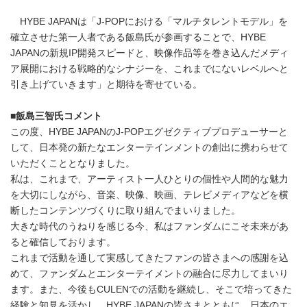
HYBE JAPANは「J-POPにおける「マルチタレントモデル」を
確立させた第一人者である飯島氏が参画することで、HYBE
JAPANの新規IP開発スピードと、映像作品等を巻き込んだメディ
ア展開における戦略的なシナジーを、これまでにないレベルへと
引き上げていきます」と期待を寄せている。
■飯島三智氏コメント
この度、HYBE JAPANのJ-POPエグゼクティブプロデューサーと
して、日本発の新たなエンターテインメントの創出に携わらせて
いただくこととなりました。
私は、これまで、アーティスト一人ひとりの個性や人間的な魅力
を大切にしながら、音楽、映像、映画、テレビメディアなどを横
断したコンテンツづくりに取り組んでまいりました。
大きな時代のうねりを感じる今、私はファンダムにこそ未来があ
ると確信しております。
これまで活動を通して実感してきたファンの皆さまへの感謝を込
めて、ファンダムとエンターテイメントの融合に尽力してまいり
ます。また、今後もCULENでの活動を継続し、そこで培ってきた
経験と知見を活かし、HYBE JAPANの皆さまとともに、日本のエ