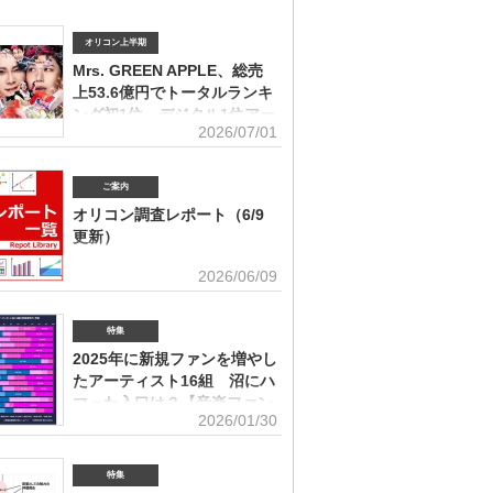
オリコン上半期
Mrs. GREEN APPLE、総売
上53.6億円でトータルランキ
ング初1位 デジタル1位アー
2026/07/01
ティストの受賞は史上初
ィスト別セールス部門トータルランキング オリコンは7
「オリコン上半期ランキング2026」（集計期間：2025年
ご案内
日～2026年6月7日）のアーティスト別セールス部門「トー
オリコン調査レポート（6/9
ング」を発表。Mrs. GREEN APPLEが期間内総売上
更新）
円で、自身初の1位に輝いた。Mrs. GREEN APPLEはアー
別セールス部門「デジタルランキング」では3年連続で上
ユーザー調査、マーケット動向を元にエン
2026/06/09
を獲得。安価なデジタルで1位を獲得したアーティストが
タメ業界で役立つ情報をレポートにまとめ
セールス1位を受賞するのは、オリコン史上初となった。
。(2026年6月)音楽関連の受容価格に関する調査 2026
 APPLE（左から）藤澤涼架（Key）、大森元貴（Vo／
の策定、商品企画、値上げ検討時の判断材料として活用で
特集
若井滉斗（Gt） アーティスト別セールス部門「トータル
を提供(2026年6月)ボーイズグループに関する調査2026
グ」は、音楽ソフト【シングル、アルバム、ミュージック
2025年に新規ファンを増やし
イブ・SNS・動画配信を横断したファン行動を分析。今
lu-ray】とデジタル【デジタルシングル（単曲）、デジタ
たアーティスト16組 沼にハ
ケティング戦略に活用できる内容を提供(2026年5月)アー
ム、ストリーミン
グッズに関する調査2026「なぜ買うのか」「何が売れる
マった入口は？【音楽ファン
いくらまで買うのか」を明確化し、商品企画・価格設計・
2026/01/30
意識調査】
に直結する示唆を提案(2026年4月)ストリーミング影響分
ikTok＆YouTube）2026TikTokトレンドがどのようにス
N BiZ onlineでは「2025年に好きになったアーティスト」
ングに影響を与えたかを、YouTubeの順位推移とともに
ート調査を実施した。本調査は、コロナ禍（2020年3月～
特集