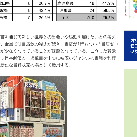
グラフ化
2021年
年の得票数
音楽シー
トは誰だ
16組）を
ターネッ
を多
ち、「2
書を通じて新しい世界との出会いや感動を届けたいとの考え
日本のガ
ストはい
ッグを組ん
トは対象
、全国では書店数の減少が続き、書店が1軒もない「書店ゼロ
コン週間
40.1
会が少なくなっていることが課題となっている。こうした背景
アソビシス
属のグル
持つ日本郵便と、児童書を中心に幅広いジャンルの書籍を刊行
人ながら
を新たな書籍販売の場として活用する。
をみせて
できるこ
象とし、
を届けよ
角的に調
スタイル
た。 本
性など日
曲でスト
ー調査が
ルズグル
音楽アー
ハート／
マ・ライ
チの実績
分野にお
し、メデ
データをo
いただい