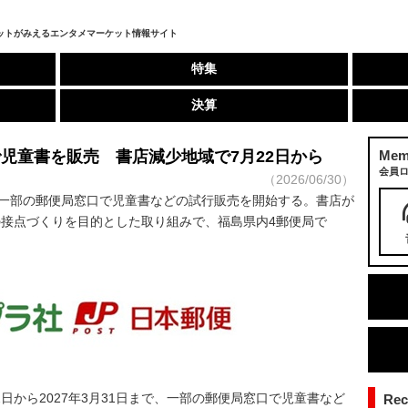
ットがみえるエンタメマーケット情報サイト
特集
決算
児童書を販売 書店減少地域で7月22日から
Mem
会員
（2026/06/30）
一部の郵便局窓口で児童書などの試行販売を開始する。書店が
接点づくりを目的とした取り組みで、福島県内4郵便局で
Re
2日から2027年3月31日まで、一部の郵便局窓口で児童書など