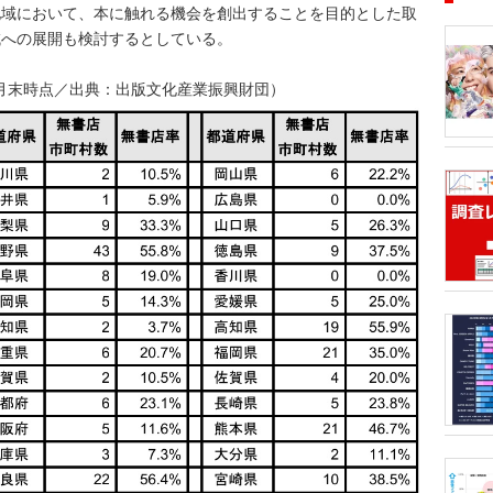
地域において、本に触れる機会を創出することを目的とした取
域への展開も検討するとしている。
3月末時点／出典：出版文化産業振興財団）
■アーテ
月1日、
12月8
タルランキ
53.6億
ティスト
半期1位
トータル
ております
GREEN
価格戦略
Gt）、
きるデータ
ランキン
音楽・ラ
DVD・B
後のマー
ルアルバ
ティスト
のか」「
販売戦略
析分析（T
ORICO
トリーミ
のアンケ