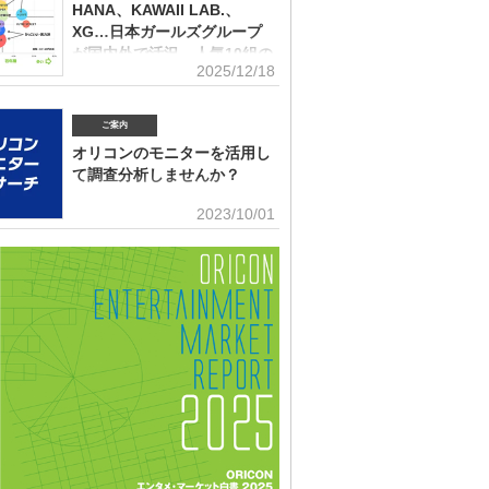
(2026年2月)音楽パッケージの購入行動に関する調査
10月）、2022年、2023年、2024年に続いて5回目。直近2
HANA、KAWAII LAB.、
はMrs. GREEN APPLEがダントツだったが、2025年の
XG…日本ガールズグループ
ンにおいて最も多くの“新規ファン”を獲得したアーティス
が国内外で活況 人気10組の
ったのか、得票数TOP15（13位が同率4組だったため計
2025/12/18
認知・好感、応援・消費行動
紹介する。 本調査は、2025年12月12日～18日にイン
トで実施。10～50代男女の回答者全体（4576人）のう
角調査
025年1～12月の期間に初めて好きになった音楽アーティ
ご案内
ールズグループシーンでは近年、BMSG×ちゃんみながタ
ますか（※2024年以前からずっと好きというアーティス
だオーディション『NO NO GIRLS』発のHANAがオリ
外）」との問いに「いる」と答えた人（1833人＝全体の
オリコンのモニターを活用し
ストリーミングランキングで鮮烈な初登場1位デビュー、
％）に対して、1組をあげてもらった。「いる」と回答し
て調査分析しませんか？
テムからFRUITS ZIPPERを筆頭とするKAWAII LAB.所
ープがSNSを通じて続々と台頭、メンバー7人全員が日本
■アンケート専用のモニター組織世の中に
2023/10/01
海外を主戦場としているXGの国内外での大旋風など活況
影響力を持つオリコン・ランキングに参加
いる。オリコンリサーチではガールズグループ10組を対
とに、高いモチベーションを持つモニター。 ※自らの声
認知経路、イメージ、情報源、推し活・消費行動などを多
うと、自由回答への記入が多い傾向にあります。■ライフ
査した『日本ガールズグループ調査2025』をまとめ
セグメンテーションを基にした調査が可能生活意識や志向
調査の対象アーティストは【2024年1月以降の配信開始楽
本人を価値観という視点から、予めセグメントしたモニタ
リーミング累積3000万回超えの作品がある】日本のガー
可能。■オリコングループならではの「エンタメ」に特化
ープ。メジャーデビュー順に、超ときめき▽宣伝部（▽＝
ティスト・アイドル・俳優・女優・アナウンサー・ドラ
以下、超ときめき宣伝部）＝LOVE
ブ・ゲーム…など、エンタメ分野のマーケティングリサー
多数。■“オリコンランキング”のブランドをコンシューマ
いても活用・アンケートモニターの意見をランキング化
ィア展開・ビジネス記事のエビデンスデータとして・定性
ricon BiZ onlineに蓄積■様々なクライアント様にご利用
ております■活用事例 ●アーティストの現