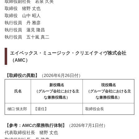
取締役副社長 若泉 久央
取締役 猪野 丈也
取締役 山中 昭人
執行役員 丹 雅彦
執行役員 蓮見 隆昌
執行役員 五十嵐 真二
エイベックス・ミュージック・クリエイティヴ株式会社
（AMC）
【取締役の異動】
（2026年6月26日付）
新役職名
現役職名
氏名
（グループ会社における主
（グループ会社における主
な兼務役職名）
な兼務役職名）
樋口 慎太郎
【退任】
取締役会長
【参考：AMCの業務執行体制】
（2026年7月1日付）
代表取締役社長 猪野 丈也