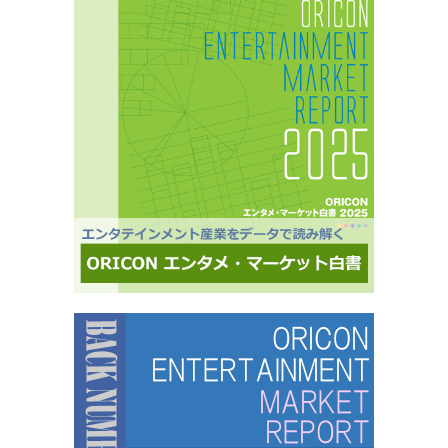
テーションを基にした調査が可能生活意識や志向性など日本人を価値観という視点から、予め
セグメントしたモニター調査が可能。■オリコングループならではの「エンタメ」に特化音楽ア
ーティスト・アイドル・俳優・女優・アナウンサー・ドラマ・ライブ・ゲーム…など、エンタ
メ分野のマーケティングリサーチの実績多数。■“オリコンランキング”のブランドをコンシュー
マ分野においても活用・アンケートモニターの意見をランキング化し、メディア展開・ビジネ
ス記事のエビデンスデータとして・定性データをoricon BiZ onlineに蓄積■様々なクライアント
様にご利用いただいております■活用事例 ●アーティストの現