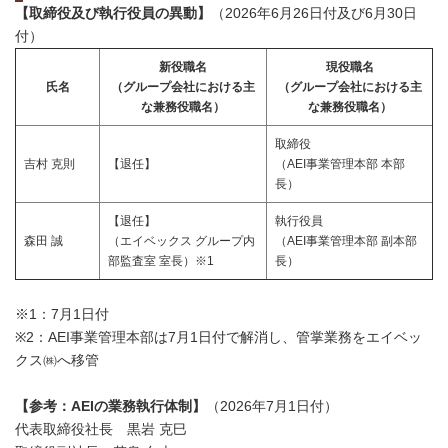
【取締役及び執行役員の異動】
（2026年6月26日付及び6月30日
付）
新役職名
現役職名
氏名
（グループ会社における主
（グループ会社における主
な兼務役職名）
な兼務役職名）
取締役
吉村 克則
【退任】
（AEI事業管理本部 本部
長）
【退任】
執行役員
森田 誠
（エイベックス グループ内
（AEI事業管理本部 副本部
部監査室 室長）※1
長）
※1：7月1日付
※2：AEI事業管理本部は7月1日付で解消し、管掌業務をエイベッ
クス㈱へ移管
【参考：AEIの業務執行体制】
（2026年7月1日付）
代表取締役社長 黒岩 克巳