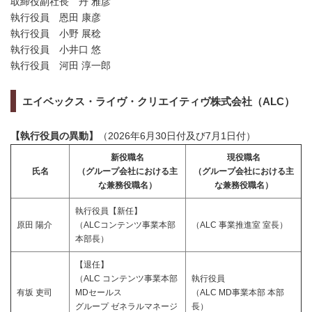
取締役副社長 丹 雅彦
執行役員 恩田 康彦
執行役員 小野 展稔
執行役員 小井口 悠
執行役員 河田 淳一郎
エイベックス・ライヴ・クリエイティヴ株式会社（ALC）
【執行役員の異動】
（2026年6月30日付及び7月1日付）
新役職名
現役職名
氏名
（グループ会社における主
（グループ会社における主
な兼務役職名）
な兼務役職名）
執行役員【新任】
原田 陽介
（ALCコンテンツ事業本部
（ALC 事業推進室 室長）
本部長）
【退任】
（ALC コンテンツ事業本部
執行役員
有坂 吏司
MDセールス
（ALC MD事業本部 本部
グループ ゼネラルマネージ
長）