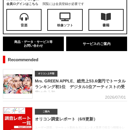
会員ログインはこちら
閲覧には会員登録が必要です
音楽
書籍
映像ソフト
商品・データ・サービス等
サービスのご案内
お問い合わせ
Recommended
オリコン上半期
Mrs. GREEN APPLE、総売上53.6億円でトータル
ランキング初1位 デジタル1位アーティストの受
賞は史上初
2026/07/01
■アーティスト別セールス部門トータルランキング オリコンは7月1
日、「オリコン上半期ランキング2026」（集計期間：2025年12月8日～2026年6月7日）のア
ーティスト別セールス部門「トータルランキング」を発表。Mrs. GREEN APPLEが期間内総売
ご案内
上53.6億円で、自身初の1位に輝いた。Mrs. GREEN APPLEはアーティスト別セールス部門
オリコン調査レポート（6/9更新）
「デジタルランキング」では3年連続で上半期1位を獲得。安価なデジタルで1位を獲得したアー
ティストがトータルセールス1位を受賞するのは、オリコン史上初となった。GREEN
ユーザー調査、マーケット動向を元にエンタメ業界で役立つ情報をレ