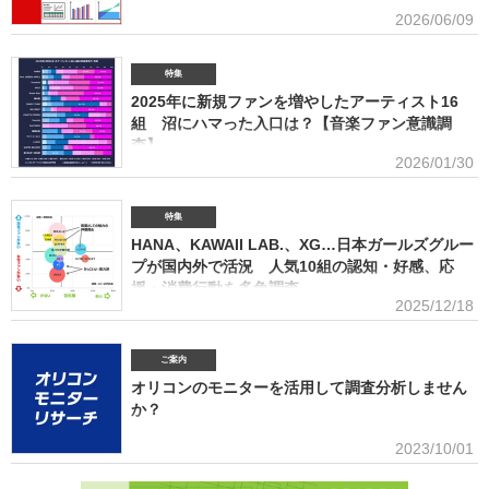
APPLE（左から）藤澤涼架（Key）、大森元貴（Vo／Gt）、若井滉斗（Gt） アーティスト別
ポートにまとめております。(2026年6月)音楽関連の受容価格に関する
2026/06/09
セールス部門「トータルランキング」は、音楽ソフト【シングル、アルバム、ミュージック
調査 2026 価格戦略の策定、商品企画、値上げ検討時の判断材料とし
DVD・Blu-ray】とデジタル【デジタルシングル（単曲）、デジタルアルバム、ストリーミン
て活用できるデータを提供(2026年6月)ボーイズグループに関する調査2026音楽・ライブ・
SNS・動画配信を横断したファン行動を分析。今後のマーケティング戦略に活用できる内容を
特集
提供(2026年5月)アーティストグッズに関する調査2026「なぜ買うのか」「何が売れるのか」
2025年に新規ファンを増やしたアーティスト16
「いくらまで買うのか」を明確化し、商品企画・価格設計・販売戦略に直結する示唆を提案
(2026年4月)ストリーミング影響分析分析（TikTok＆YouTube）2026TikTokトレンドがどのよ
組 沼にハマった入口は？【音楽ファン意識調
うにストリーミングに影響を与えたかを、YouTubeの順位推移とともにグラフ化(2026年2月)音
査】
楽パッケージの購入行動に関する調査
2026/01/30
ORICON BiZ onlineでは「2025年に好きになったアーティスト」のア
ンケート調査を実施した。本調査は、コロナ禍（2020年3月～2021年10月）、2022年、2023
年、2024年に続いて5回目。直近2年の得票数はMrs. GREEN APPLEがダントツだったが、
特集
2025年の音楽シーンにおいて最も多くの“新規ファン”を獲得したアーティストは誰だったの
HANA、KAWAII LAB.、XG…日本ガールズグルー
か、得票数TOP15（13位が同率4組だったため計16組）を紹介する。 本調査は、2025年12
プが国内外で活況 人気10組の認知・好感、応
月12日～18日にインターネットで実施。10～50代男女の回答者全体（4576人）のうち、
援・消費行動を多角調査
「2025年1～12月の期間に初めて好きになった音楽アーティストはいますか（※2024年以前か
2025/12/18
らずっと好きというアーティストは対象外）」との問いに「いる」と答えた人（1833人＝全体
日本のガールズグループシーンでは近年、BMSG×ちゃんみながタッグ
の40.1％）に対して、1組をあげてもらった。「いる」と回答し
を組んだオーディション『NO NO GIRLS』発のHANAがオリコン週間ストリーミングランキン
グで鮮烈な初登場1位デビュー、アソビシステムからFRUITS ZIPPERを筆頭とするKAWAII
ご案内
LAB.所属のグループがSNSを通じて続々と台頭、メンバー7人全員が日本人ながら海外を主戦
オリコンのモニターを活用して調査分析しません
場としているXGの国内外での大旋風など活況をみせている。オリコンリサーチではガールズグ
か？
ループ10組を対象とし、認知経路、イメージ、情報源、推し活・消費行動などを多角的に調査
した『日本ガールズグループ調査2025』をまとめた。 本調査の対象アーティストは【2024年
■アンケート専用のモニター組織世の中に影響力を持つオリコン・ラン
2023/10/01
1月以降の配信開始楽曲でストリーミング累積3000万回超えの作品がある】日本のガールズグ
キングに参加できることに、高いモチベーションを持つモニター。
ループ。メジャーデビュー順に、超ときめき▽宣伝部（▽＝ハート／以下、超ときめき宣伝
※自らの声を届けようと、自由回答への記入が多い傾向にあります。■ライフスタイルセグメン
部）＝LOVE