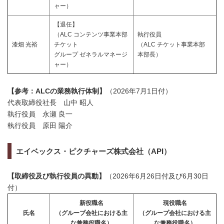
ャー）
【退任】
（ALC コンテンツ事業本部
執行役員
漆畑 光裕
チケット
（ALC チケット事業本部
グループ ゼネラルマネージ
本部長）
ャー）
【参考：ALCの業務執行体制】
（2026年7月1日付）
代表取締役社長 山中 昭人
執行役員 永瀬 良一
執行役員 原田 陽介
エイベックス・ピクチャーズ株式会社（API）
【取締役及び執行役員の異動】
（2026年6月26日付及び6月30日
付）
新役職名
現役職名
氏名
（グループ会社における主
（グループ会社における主
な兼務役職名）
な兼務役職名）