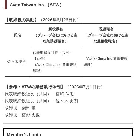
Avex Taiwan Inc.（ATW）
【取締役の異動】
（2026年6月26日付）
新役職名
現役職名
氏名
（グループ会社における主
（グループ会社における主
な兼務役職名）
な兼務役職名）
代表取締役社長（共同）
【新任】
（Avex China Inc.董事兼総
佐々木 史朗
（Avex China Inc.董事兼総
経理）
経理）
【参考：ATWの業務執行体制】
（2026年7月1日付）
代表取締役社長（共同） 宮崎 伸滋
代表取締役社長（共同） 佐々木 史朗
取締役 柴田 肇
取締役 猪野 丈也
Member's Login