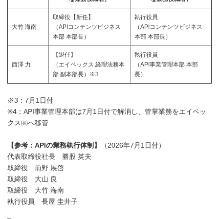
取締役【新任】
執行役員
大竹 海南
（APIコンテンツビジネス
（APIコンテンツビジネス
本部 本部長）
本部 本部長）
【退任】
執行役員
西澤 力
（エイベックス 経理法務本
（API事業管理本部 本部
部 副本部長）※3
長）
※3：7月1日付
※4：API事業管理本部は7月1日付で解消し、管掌業務をエイベッ
クス㈱へ移管
【参考：APIの業務執行体制】
（2026年7月1日付）
代表取締役社長 勝股 英夫
取締役 前野 展啓
取締役 大山 良
取締役 大竹 海南
執行役員 長屋 圭井子