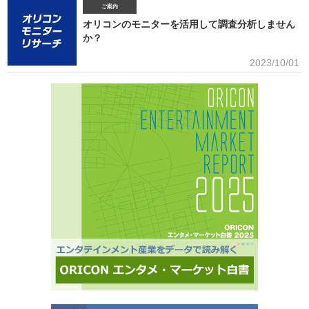
グで鮮烈な初登場1位デビュー、アソビシステムからFRUITS ZIPPERを筆頭とするKAWAII
ご案内
LAB.所属のグループがSNSを通じて続々と台頭、メンバー7人全員が日本人ながら海外を主戦
オリコンのモニターを活用して調査分析しません
場としているXGの国内外での大旋風など活況をみせている。オリコンリサーチではガールズグ
か？
ループ10組を対象とし、認知経路、イメージ、情報源、推し活・消費行動などを多角的に調査
した『日本ガールズグループ調査2025』をまとめた。 本調査の対象アーティストは【2024年
■アンケート専用のモニター組織世の中に影響力を持つオリコン・ラン
2023/10/01
1月以降の配信開始楽曲でストリーミング累積3000万回超えの作品がある】日本のガールズグ
キングに参加できることに、高いモチベーションを持つモニター。
ループ。メジャーデビュー順に、超ときめき▽宣伝部（▽＝ハート／以下、超ときめき宣伝
※自らの声を届けようと、自由回答への記入が多い傾向にあります。■ライフスタイルセグメン
部）＝LOVE
テーションを基にした調査が可能生活意識や志向性など日本人を価値観という視点から、予め
セグメントしたモニター調査が可能。■オリコングループならではの「エンタメ」に特化音楽ア
ーティスト・アイドル・俳優・女優・アナウンサー・ドラマ・ライブ・ゲーム…など、エンタ
メ分野のマーケティングリサーチの実績多数。■“オリコンランキング”のブランドをコンシュー
マ分野においても活用・アンケートモニターの意見をランキング化し、メディア展開・ビジネ
ス記事のエビデンスデータとして・定性データをoricon BiZ onlineに蓄積■様々なクライアント
様にご利用いただいております■活用事例 ●アーティストの現