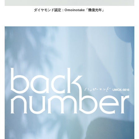
ダイヤモンド認定：Omoinotake「幾億光年」