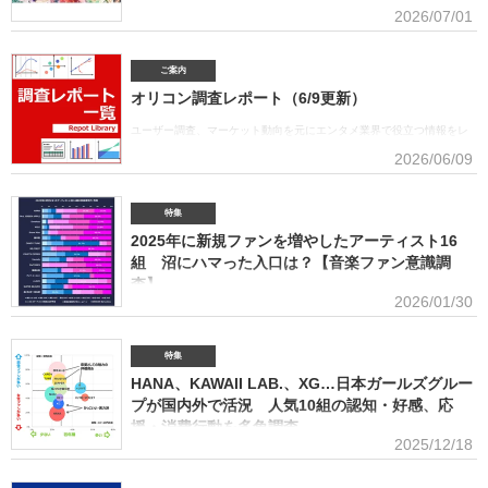
2026/07/01
■アーティスト別セールス部門トータルランキング オリコンは7月1
日、「オリコン上半期ランキング2026」（集計期間：2025年12月8日～2026年6月7日）のア
ーティスト別セールス部門「トータルランキング」を発表。Mrs. GREEN APPLEが期間内総売
ご案内
上53.6億円で、自身初の1位に輝いた。Mrs. GREEN APPLEはアーティスト別セールス部門
オリコン調査レポート（6/9更新）
「デジタルランキング」では3年連続で上半期1位を獲得。安価なデジタルで1位を獲得したアー
ティストがトータルセールス1位を受賞するのは、オリコン史上初となった。GREEN
ユーザー調査、マーケット動向を元にエンタメ業界で役立つ情報をレ
APPLE（左から）藤澤涼架（Key）、大森元貴（Vo／Gt）、若井滉斗（Gt） アーティスト別
ポートにまとめております。(2026年6月)音楽関連の受容価格に関する
2026/06/09
セールス部門「トータルランキング」は、音楽ソフト【シングル、アルバム、ミュージック
調査 2026 価格戦略の策定、商品企画、値上げ検討時の判断材料とし
DVD・Blu-ray】とデジタル【デジタルシングル（単曲）、デジタルアルバム、ストリーミン
て活用できるデータを提供(2026年6月)ボーイズグループに関する調査2026音楽・ライブ・
SNS・動画配信を横断したファン行動を分析。今後のマーケティング戦略に活用できる内容を
特集
提供(2026年5月)アーティストグッズに関する調査2026「なぜ買うのか」「何が売れるのか」
2025年に新規ファンを増やしたアーティスト16
「いくらまで買うのか」を明確化し、商品企画・価格設計・販売戦略に直結する示唆を提案
(2026年4月)ストリーミング影響分析分析（TikTok＆YouTube）2026TikTokトレンドがどのよ
組 沼にハマった入口は？【音楽ファン意識調
うにストリーミングに影響を与えたかを、YouTubeの順位推移とともにグラフ化(2026年2月)音
査】
楽パッケージの購入行動に関する調査
2026/01/30
ORICON BiZ onlineでは「2025年に好きになったアーティスト」のア
ンケート調査を実施した。本調査は、コロナ禍（2020年3月～2021年10月）、2022年、2023
年、2024年に続いて5回目。直近2年の得票数はMrs. GREEN APPLEがダントツだったが、
特集
2025年の音楽シーンにおいて最も多くの“新規ファン”を獲得したアーティストは誰だったの
HANA、KAWAII LAB.、XG…日本ガールズグルー
か、得票数TOP15（13位が同率4組だったため計16組）を紹介する。 本調査は、2025年12
プが国内外で活況 人気10組の認知・好感、応
月12日～18日にインターネットで実施。10～50代男女の回答者全体（4576人）のうち、
援・消費行動を多角調査
「2025年1～12月の期間に初めて好きになった音楽アーティストはいますか（※2024年以前か
2025/12/18
らずっと好きというアーティストは対象外）」との問いに「いる」と答えた人（1833人＝全体
日本のガールズグループシーンでは近年、BMSG×ちゃんみながタッグ
の40.1％）に対して、1組をあげてもらった。「いる」と回答し
を組んだオーディション『NO NO GIRLS』発のHANAがオリコン週間ストリーミングランキン