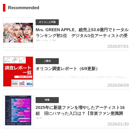
Recommended
オリコン上半期
Mrs. GREEN APPLE、総売上53.6億円でトータル
ランキング初1位 デジタル1位アーティストの受
賞は史上初
2026/07/01
■アーティスト別セールス部門トータルランキング オリコンは7月1
日、「オリコン上半期ランキング2026」（集計期間：2025年12月8日～2026年6月7日）のア
ーティスト別セールス部門「トータルランキング」を発表。Mrs. GREEN APPLEが期間内総売
ご案内
上53.6億円で、自身初の1位に輝いた。Mrs. GREEN APPLEはアーティスト別セールス部門
オリコン調査レポート（6/9更新）
「デジタルランキング」では3年連続で上半期1位を獲得。安価なデジタルで1位を獲得したアー
ティストがトータルセールス1位を受賞するのは、オリコン史上初となった。GREEN
ユーザー調査、マーケット動向を元にエンタメ業界で役立つ情報をレ
APPLE（左から）藤澤涼架（Key）、大森元貴（Vo／Gt）、若井滉斗（Gt） アーティスト別
ポートにまとめております。(2026年6月)音楽関連の受容価格に関する
2026/06/09
セールス部門「トータルランキング」は、音楽ソフト【シングル、アルバム、ミュージック
調査 2026 価格戦略の策定、商品企画、値上げ検討時の判断材料とし
DVD・Blu-ray】とデジタル【デジタルシングル（単曲）、デジタルアルバム、ストリーミン
て活用できるデータを提供(2026年6月)ボーイズグループに関する調査2026音楽・ライブ・
SNS・動画配信を横断したファン行動を分析。今後のマーケティング戦略に活用できる内容を
特集
提供(2026年5月)アーティストグッズに関する調査2026「なぜ買うのか」「何が売れるのか」
2025年に新規ファンを増やしたアーティスト16
「いくらまで買うのか」を明確化し、商品企画・価格設計・販売戦略に直結する示唆を提案
(2026年4月)ストリーミング影響分析分析（TikTok＆YouTube）2026TikTokトレンドがどのよ
組 沼にハマった入口は？【音楽ファン意識調
うにストリーミングに影響を与えたかを、YouTubeの順位推移とともにグラフ化(2026年2月)音
査】
楽パッケージの購入行動に関する調査
2026/01/30
ORICON BiZ onlineでは「2025年に好きになったアーティスト」のア