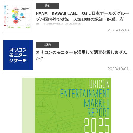
ンケート調査を実施した。本調査は、コロナ禍（2020年3月～2021年10月）、2022年、2023
年、2024年に続いて5回目。直近2年の得票数はMrs. GREEN APPLEがダントツだったが、
特集
2025年の音楽シーンにおいて最も多くの“新規ファン”を獲得したアーティストは誰だったの
HANA、KAWAII LAB.、XG…日本ガールズグルー
か、得票数TOP15（13位が同率4組だったため計16組）を紹介する。 本調査は、2025年12
プが国内外で活況 人気10組の認知・好感、応
月12日～18日にインターネットで実施。10～50代男女の回答者全体（4576人）のうち、
援・消費行動を多角調査
「2025年1～12月の期間に初めて好きになった音楽アーティストはいますか（※2024年以前か
2025/12/18
らずっと好きというアーティストは対象外）」との問いに「いる」と答えた人（1833人＝全体
日本のガールズグループシーンでは近年、BMSG×ちゃんみながタッグ
の40.1％）に対して、1組をあげてもらった。「いる」と回答し
を組んだオーディション『NO NO GIRLS』発のHANAがオリコン週間ストリーミングランキン
グで鮮烈な初登場1位デビュー、アソビシステムからFRUITS ZIPPERを筆頭とするKAWAII
ご案内
LAB.所属のグループがSNSを通じて続々と台頭、メンバー7人全員が日本人ながら海外を主戦
オリコンのモニターを活用して調査分析しません
場としているXGの国内外での大旋風など活況をみせている。オリコンリサーチではガールズグ
か？
ループ10組を対象とし、認知経路、イメージ、情報源、推し活・消費行動などを多角的に調査
した『日本ガールズグループ調査2025』をまとめた。 本調査の対象アーティストは【2024年
■アンケート専用のモニター組織世の中に影響力を持つオリコン・ラン
2023/10/01
1月以降の配信開始楽曲でストリーミング累積3000万回超えの作品がある】日本のガールズグ
キングに参加できることに、高いモチベーションを持つモニター。
ループ。メジャーデビュー順に、超ときめき▽宣伝部（▽＝ハート／以下、超ときめき宣伝
※自らの声を届けようと、自由回答への記入が多い傾向にあります。■ライフスタイルセグメン
部）＝LOVE
テーションを基にした調査が可能生活意識や志向性など日本人を価値観という視点から、予め
セグメントしたモニター調査が可能。■オリコングループならではの「エンタメ」に特化音楽ア
ーティスト・アイドル・俳優・女優・アナウンサー・ドラマ・ライブ・ゲーム…など、エンタ
メ分野のマーケティングリサーチの実績多数。■“オリコンランキング”のブランドをコンシュー
マ分野においても活用・アンケートモニターの意見をランキング化し、メディア展開・ビジネ
ス記事のエビデンスデータとして・定性データをoricon BiZ onlineに蓄積■様々なクライアント
様にご利用いただいております■活用事例 ●アーティストの現