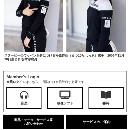
スヌーピーのワッペンを身につける松原柊亜（まつばら しゅあ）選手 2006年11月
30日生まれ 栃木県出身
Member's Login
会員ログインはこちら
閲覧には会員登録が必要です
音楽
書籍
映像ソフト
商品・データ・サービス等
サービスのご案内
お問い合わせ