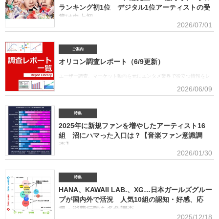
ランキング初1位 デジタル1位アーティストの受
賞は史上初
2026/07/01
■アーティスト別セールス部門トータルランキング オリコンは7月1
日、「オリコン上半期ランキング2026」（集計期間：2025年12月8日～2026年6月7日）のア
ーティスト別セールス部門「トータルランキング」を発表。Mrs. GREEN APPLEが期間内総売
ご案内
上53.6億円で、自身初の1位に輝いた。Mrs. GREEN APPLEはアーティスト別セールス部門
オリコン調査レポート（6/9更新）
「デジタルランキング」では3年連続で上半期1位を獲得。安価なデジタルで1位を獲得したアー
ティストがトータルセールス1位を受賞するのは、オリコン史上初となった。GREEN
ユーザー調査、マーケット動向を元にエンタメ業界で役立つ情報をレ
APPLE（左から）藤澤涼架（Key）、大森元貴（Vo／Gt）、若井滉斗（Gt） アーティスト別
ポートにまとめております。(2026年6月)音楽関連の受容価格に関する
2026/06/09
セールス部門「トータルランキング」は、音楽ソフト【シングル、アルバム、ミュージック
調査 2026 価格戦略の策定、商品企画、値上げ検討時の判断材料とし
DVD・Blu-ray】とデジタル【デジタルシングル（単曲）、デジタルアルバム、ストリーミン
て活用できるデータを提供(2026年6月)ボーイズグループに関する調査2026音楽・ライブ・
SNS・動画配信を横断したファン行動を分析。今後のマーケティング戦略に活用できる内容を
特集
提供(2026年5月)アーティストグッズに関する調査2026「なぜ買うのか」「何が売れるのか」
2025年に新規ファンを増やしたアーティスト16
「いくらまで買うのか」を明確化し、商品企画・価格設計・販売戦略に直結する示唆を提案
(2026年4月)ストリーミング影響分析分析（TikTok＆YouTube）2026TikTokトレンドがどのよ
組 沼にハマった入口は？【音楽ファン意識調
うにストリーミングに影響を与えたかを、YouTubeの順位推移とともにグラフ化(2026年2月)音
査】
楽パッケージの購入行動に関する調査
2026/01/30
ORICON BiZ onlineでは「2025年に好きになったアーティスト」のア
ンケート調査を実施した。本調査は、コロナ禍（2020年3月～2021年10月）、2022年、2023
年、2024年に続いて5回目。直近2年の得票数はMrs. GREEN APPLEがダントツだったが、
特集
2025年の音楽シーンにおいて最も多くの“新規ファン”を獲得したアーティストは誰だったの
HANA、KAWAII LAB.、XG…日本ガールズグルー
か、得票数TOP15（13位が同率4組だったため計16組）を紹介する。 本調査は、2025年12
プが国内外で活況 人気10組の認知・好感、応
月12日～18日にインターネットで実施。10～50代男女の回答者全体（4576人）のうち、
援・消費行動を多角調査
「2025年1～12月の期間に初めて好きになった音楽アーティストはいますか（※2024年以前か
2025/12/18
らずっと好きというアーティストは対象外）」との問いに「いる」と答えた人（1833人＝全体