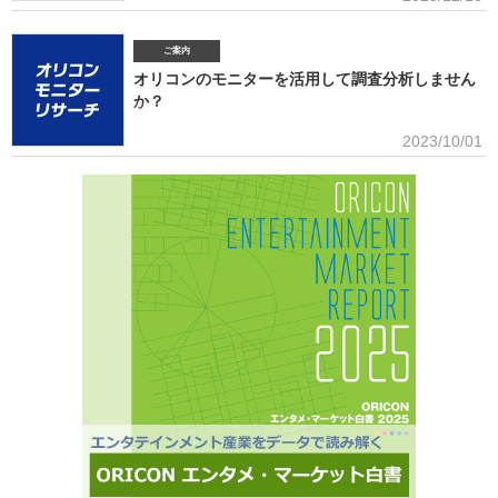
日本のガールズグループシーンでは近年、BMSG×ちゃんみながタッグ
の40.1％）に対して、1組をあげてもらった。「いる」と回答し
を組んだオーディション『NO NO GIRLS』発のHANAがオリコン週間ストリーミングランキン
グで鮮烈な初登場1位デビュー、アソビシステムからFRUITS ZIPPERを筆頭とするKAWAII
ご案内
LAB.所属のグループがSNSを通じて続々と台頭、メンバー7人全員が日本人ながら海外を主戦
オリコンのモニターを活用して調査分析しません
場としているXGの国内外での大旋風など活況をみせている。オリコンリサーチではガールズグ
か？
ループ10組を対象とし、認知経路、イメージ、情報源、推し活・消費行動などを多角的に調査
した『日本ガールズグループ調査2025』をまとめた。 本調査の対象アーティストは【2024年
■アンケート専用のモニター組織世の中に影響力を持つオリコン・ラン
2023/10/01
1月以降の配信開始楽曲でストリーミング累積3000万回超えの作品がある】日本のガールズグ
キングに参加できることに、高いモチベーションを持つモニター。
ループ。メジャーデビュー順に、超ときめき▽宣伝部（▽＝ハート／以下、超ときめき宣伝
※自らの声を届けようと、自由回答への記入が多い傾向にあります。■ライフスタイルセグメン
部）＝LOVE
テーションを基にした調査が可能生活意識や志向性など日本人を価値観という視点から、予め
セグメントしたモニター調査が可能。■オリコングループならではの「エンタメ」に特化音楽ア
ーティスト・アイドル・俳優・女優・アナウンサー・ドラマ・ライブ・ゲーム…など、エンタ
メ分野のマーケティングリサーチの実績多数。■“オリコンランキング”のブランドをコンシュー
マ分野においても活用・アンケートモニターの意見をランキング化し、メディア展開・ビジネ
ス記事のエビデンスデータとして・定性データをoricon BiZ onlineに蓄積■様々なクライアント
様にご利用いただいております■活用事例 ●アーティストの現