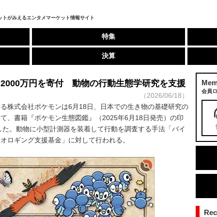
ットがみえるエンタメマーケット情報サイト
特集
決算
2000万円を寄付 動物の行動生態学研究を支援
Mem
会員
（2026/06/18）
株式会社ポケモンは6月18日、日本での生き物の基礎研究の
、書籍『ポケモン生態図鑑』（2025年6月18日発売）の印
表した。動物に小型計測器を装着して行動を調査する手法「バイ
イオロギング支援基金」に対して行われる。
Re