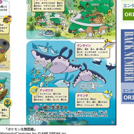
『ポケモン生態図鑑』
Nintendo/Creatures Inc./GAME FREAK inc.