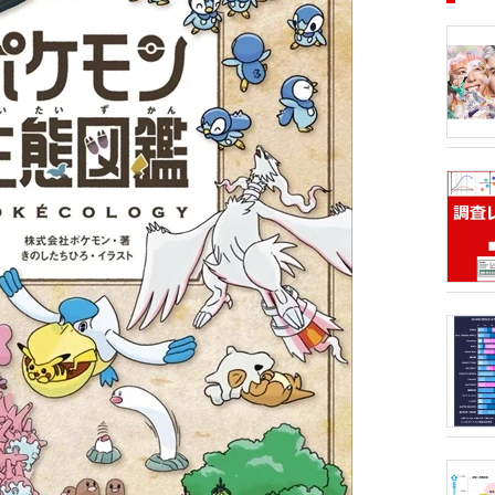
■アーテ
月1日、
12月8
タルランキ
53.6億
ティスト
半期1位
トータル
ております
GREEN
価格戦略
Gt）、
きるデータ
ランキン
音楽・ラ
DVD・B
後のマー
ルアルバ
ティスト
のか」「
販売戦略
析分析（T
ORICO
トリーミ
のアンケ