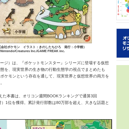
グラフ化
2021年
年の得票数
音楽シー
トは誰だ
16組）を
ターネッ
を多
ち、「2
日本のガ
ストはい
ッグを組ん
トは対象
コン週間
40.1
式会社ポケモン イラスト：きのしたちひろ 発行：小学館）
アソビシス
Nintendo/Creatures Inc./GAME FREAK inc.
属のグル
人ながら
ページ）は、『ポケットモンスター』シリーズに登場する仮想
をみせて
できるこ
象とし、
生態を、現実世界の生き物の行動生態学の視点でまとめたも
を届けよ
角的に調
スタイル
「ポケモンという存在を通して、現実世界と仮想世界の両方を
た。 本
性など日
た。
曲でスト
ー調査が
ルズグル
音楽アー
ハート／
マ・ライ
迎えた本書は、オリコン週間BOOKランキングで通算3回
チの実績
5/8/4付）1位を獲得。累計発行部数は80万部を超え、大きな話題と
分野にお
し、メデ
データをo
いただい