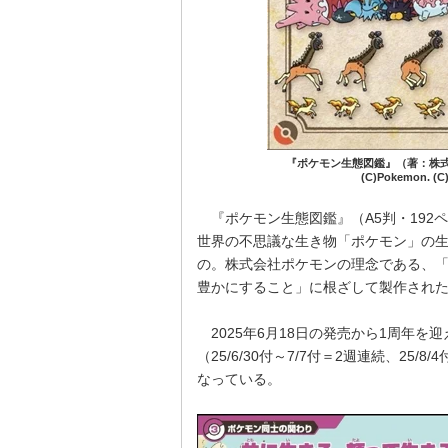
『ポケモン生態図鑑』（著：株
(C)Pokemon. (C)
『ポケモン生態図鑑』（A5判・192
世界の不思議な生き物「ポケモン」の
の。株式会社ポケモンの理念である、
豊かにすること」に根ざして製作され
2025年6月18日の発売から1周年を
（25/6/30付～7/7付＝2週連続、2
なっている。