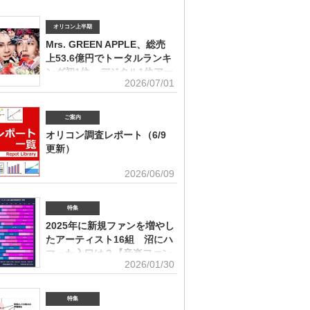
オリコン上半期
Mrs. GREEN APPLE、総売
上53.6億円でトータルランキ
ング初1位 デジタル1位アー
2026/07/01
ティストの受賞は史上初
ィスト別セールス部門トータルランキング オリコンは7
「オリコン上半期ランキング2026」（集計期間：2025年
ご案内
日～2026年6月7日）のアーティスト別セールス部門「トー
オリコン調査レポート（6/9
ング」を発表。Mrs. GREEN APPLEが期間内総売上
更新）
円で、自身初の1位に輝いた。Mrs. GREEN APPLEはアー
別セールス部門「デジタルランキング」では3年連続で上
ユーザー調査、マーケット動向を元にエン
2026/06/09
を獲得。安価なデジタルで1位を獲得したアーティストが
タメ業界で役立つ情報をレポートにまとめ
セールス1位を受賞するのは、オリコン史上初となった。
。(2026年6月)音楽関連の受容価格に関する調査 2026
 APPLE（左から）藤澤涼架（Key）、大森元貴（Vo／
の策定、商品企画、値上げ検討時の判断材料として活用で
特集
若井滉斗（Gt） アーティスト別セールス部門「トータル
を提供(2026年6月)ボーイズグループに関する調査2026
グ」は、音楽ソフト【シングル、アルバム、ミュージック
2025年に新規ファンを増やし
イブ・SNS・動画配信を横断したファン行動を分析。今
lu-ray】とデジタル【デジタルシングル（単曲）、デジタ
たアーティスト16組 沼にハ
ケティング戦略に活用できる内容を提供(2026年5月)アー
ム、ストリーミン
グッズに関する調査2026「なぜ買うのか」「何が売れる
マった入口は？【音楽ファン
いくらまで買うのか」を明確化し、商品企画・価格設計・
2026/01/30
意識調査】
に直結する示唆を提案(2026年4月)ストリーミング影響分
ikTok＆YouTube）2026TikTokトレンドがどのようにス
N BiZ onlineでは「2025年に好きになったアーティスト」
ングに影響を与えたかを、YouTubeの順位推移とともに
ート調査を実施した。本調査は、コロナ禍（2020年3月～
特集