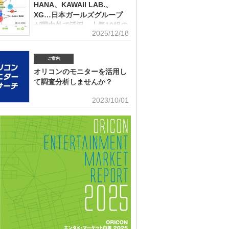
(2026年2月)音楽パッケージの購入行動に関する調査
10月）、2022年、2023年、2024年に続いて5回目。直近2
HANA、KAWAII LAB.、
はMrs. GREEN APPLEがダントツだったが、2025年の
XG…日本ガールズグループ
ンにおいて最も多くの“新規ファン”を獲得したアーティス
が国内外で活況 人気10組の
ったのか、得票数TOP15（13位が同率4組だったため計
2025/12/18
認知・好感、応援・消費行動
紹介する。 本調査は、2025年12月12日～18日にイン
トで実施。10～50代男女の回答者全体（4576人）のう
角調査
025年1～12月の期間に初めて好きになった音楽アーティ
ご案内
ールズグループシーンでは近年、BMSG×ちゃんみながタ
ますか（※2024年以前からずっと好きというアーティス
だオーディション『NO NO GIRLS』発のHANAがオリ
外）」との問いに「いる」と答えた人（1833人＝全体の
オリコンのモニターを活用し
ストリーミングランキングで鮮烈な初登場1位デビュー、
％）に対して、1組をあげてもらった。「いる」と回答し
て調査分析しませんか？
テムからFRUITS ZIPPERを筆頭とするKAWAII LAB.所
ープがSNSを通じて続々と台頭、メンバー7人全員が日本
■アンケート専用のモニター組織世の中に
2023/10/01
海外を主戦場としているXGの国内外での大旋風など活況
影響力を持つオリコン・ランキングに参加
いる。オリコンリサーチではガールズグループ10組を対
とに、高いモチベーションを持つモニター。 ※自らの声
認知経路、イメージ、情報源、推し活・消費行動などを多
うと、自由回答への記入が多い傾向にあります。■ライフ
査した『日本ガールズグループ調査2025』をまとめ
セグメンテーションを基にした調査が可能生活意識や志向
調査の対象アーティストは【2024年1月以降の配信開始楽
本人を価値観という視点から、予めセグメントしたモニタ
リーミング累積3000万回超えの作品がある】日本のガー
可能。■オリコングループならではの「エンタメ」に特化
ープ。メジャーデビュー順に、超ときめき▽宣伝部（▽＝
ティスト・アイドル・俳優・女優・アナウンサー・ドラ
以下、超ときめき宣伝部）＝LOVE
ブ・ゲーム…など、エンタメ分野のマーケティングリサー
多数。■“オリコンランキング”のブランドをコンシューマ
いても活用・アンケートモニターの意見をランキング化
ィア展開・ビジネス記事のエビデンスデータとして・定性
ricon BiZ onlineに蓄積■様々なクライアント様にご利用
ております■活用事例 ●アーティストの現