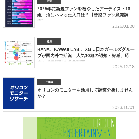
特集
提供(2026年5月)アーティストグッズに関する調査2026「なぜ買うのか」「何が売れるのか」
2025年に新規ファンを増やしたアーティスト16
「いくらまで買うのか」を明確化し、商品企画・価格設計・販売戦略に直結する示唆を提案
(2026年4月)ストリーミング影響分析分析（TikTok＆YouTube）2026TikTokトレンドがどのよ
組 沼にハマった入口は？【音楽ファン意識調
うにストリーミングに影響を与えたかを、YouTubeの順位推移とともにグラフ化(2026年2月)音
査】
楽パッケージの購入行動に関する調査
2026/01/30
ORICON BiZ onlineでは「2025年に好きになったアーティスト」のア
ンケート調査を実施した。本調査は、コロナ禍（2020年3月～2021年10月）、2022年、2023
年、2024年に続いて5回目。直近2年の得票数はMrs. GREEN APPLEがダントツだったが、
特集
2025年の音楽シーンにおいて最も多くの“新規ファン”を獲得したアーティストは誰だったの
HANA、KAWAII LAB.、XG…日本ガールズグルー
か、得票数TOP15（13位が同率4組だったため計16組）を紹介する。 本調査は、2025年12
プが国内外で活況 人気10組の認知・好感、応
月12日～18日にインターネットで実施。10～50代男女の回答者全体（4576人）のうち、
援・消費行動を多角調査
「2025年1～12月の期間に初めて好きになった音楽アーティストはいますか（※2024年以前か
2025/12/18
らずっと好きというアーティストは対象外）」との問いに「いる」と答えた人（1833人＝全体
日本のガールズグループシーンでは近年、BMSG×ちゃんみながタッグ
の40.1％）に対して、1組をあげてもらった。「いる」と回答し
を組んだオーディション『NO NO GIRLS』発のHANAがオリコン週間ストリーミングランキン
グで鮮烈な初登場1位デビュー、アソビシステムからFRUITS ZIPPERを筆頭とするKAWAII
ご案内
LAB.所属のグループがSNSを通じて続々と台頭、メンバー7人全員が日本人ながら海外を主戦
オリコンのモニターを活用して調査分析しません
場としているXGの国内外での大旋風など活況をみせている。オリコンリサーチではガールズグ
か？
ループ10組を対象とし、認知経路、イメージ、情報源、推し活・消費行動などを多角的に調査
した『日本ガールズグループ調査2025』をまとめた。 本調査の対象アーティストは【2024年
■アンケート専用のモニター組織世の中に影響力を持つオリコン・ラン
2023/10/01
1月以降の配信開始楽曲でストリーミング累積3000万回超えの作品がある】日本のガールズグ
キングに参加できることに、高いモチベーションを持つモニター。
ループ。メジャーデビュー順に、超ときめき▽宣伝部（▽＝ハート／以下、超ときめき宣伝
※自らの声を届けようと、自由回答への記入が多い傾向にあります。■ライフスタイルセグメン
部）＝LOVE
テーションを基にした調査が可能生活意識や志向性など日本人を価値観という視点から、予め
セグメントしたモニター調査が可能。■オリコングループならではの「エンタメ」に特化音楽ア
ーティスト・アイドル・俳優・女優・アナウンサー・ドラマ・ライブ・ゲーム…など、エンタ
メ分野のマーケティングリサーチの実績多数。■“オリコンランキング”のブランドをコンシュー