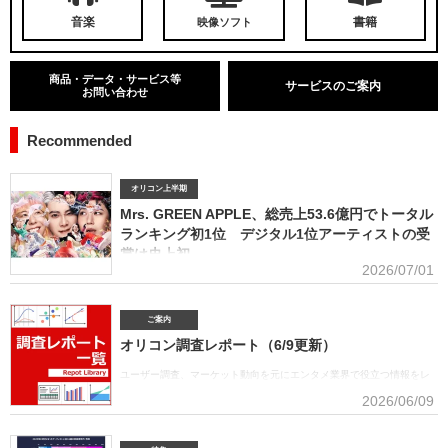
音楽
書籍
映像ソフト
商品・データ・サービス等
サービスのご案内
お問い合わせ
Recommended
オリコン上半期
Mrs. GREEN APPLE、総売上53.6億円でトータル
ランキング初1位 デジタル1位アーティストの受
賞は史上初
2026/07/01
■アーティスト別セールス部門トータルランキング オリコンは7月1
日、「オリコン上半期ランキング2026」（集計期間：2025年12月8日～2026年6月7日）のア
ーティスト別セールス部門「トータルランキング」を発表。Mrs. GREEN APPLEが期間内総売
ご案内
上53.6億円で、自身初の1位に輝いた。Mrs. GREEN APPLEはアーティスト別セールス部門
オリコン調査レポート（6/9更新）
「デジタルランキング」では3年連続で上半期1位を獲得。安価なデジタルで1位を獲得したアー
ティストがトータルセールス1位を受賞するのは、オリコン史上初となった。GREEN
ユーザー調査、マーケット動向を元にエンタメ業界で役立つ情報をレ
APPLE（左から）藤澤涼架（Key）、大森元貴（Vo／Gt）、若井滉斗（Gt） アーティスト別
ポートにまとめております。(2026年6月)音楽関連の受容価格に関する
2026/06/09
セールス部門「トータルランキング」は、音楽ソフト【シングル、アルバム、ミュージック
調査 2026 価格戦略の策定、商品企画、値上げ検討時の判断材料とし
DVD・Blu-ray】とデジタル【デジタルシングル（単曲）、デジタルアルバム、ストリーミン
て活用できるデータを提供(2026年6月)ボーイズグループに関する調査2026音楽・ライブ・
SNS・動画配信を横断したファン行動を分析。今後のマーケティング戦略に活用できる内容を