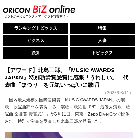
ヒットがみえるエンタメマーケット情報サイト
ランキングトピックス
特集
ビジネス
人事
決算
トピックス
【アワード】北島三郎、『MUSIC AWARDS
JAPAN』特別功労賞受賞に感慨「うれしい」 代
表曲「まつり」を元気いっぱいに歌唱
（2026/06/11）
国内最大規模の国際音楽賞「MUSIC AWARDS JAPAN」の演
歌・歌謡曲部門を表彰する「演歌・歌謡曲LIVE［最優秀演歌・歌
謡曲 楽曲賞 授賞式］」が6月11日、東京・Zepp DiverCityで開催
され、特別功労賞を受賞した北島三郎が登場した。