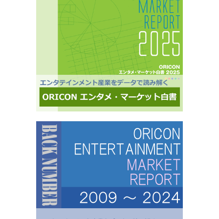
マ分野においても活用・アンケートモニターの意見をランキング化し、メディア展開・ビジネ
ス記事のエビデンスデータとして・定性データをoricon BiZ onlineに蓄積■様々なクライアント
様にご利用いただいております■活用事例 ●アーティストの現