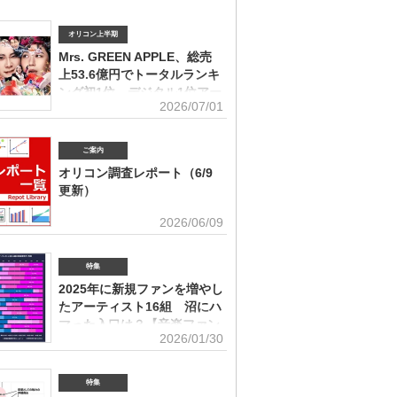
オリコン上半期
Mrs. GREEN APPLE、総売
上53.6億円でトータルランキ
ング初1位 デジタル1位アー
2026/07/01
ティストの受賞は史上初
ィスト別セールス部門トータルランキング オリコンは7
「オリコン上半期ランキング2026」（集計期間：2025年
ご案内
日～2026年6月7日）のアーティスト別セールス部門「トー
オリコン調査レポート（6/9
ング」を発表。Mrs. GREEN APPLEが期間内総売上
更新）
円で、自身初の1位に輝いた。Mrs. GREEN APPLEはアー
別セールス部門「デジタルランキング」では3年連続で上
ユーザー調査、マーケット動向を元にエン
2026/06/09
を獲得。安価なデジタルで1位を獲得したアーティストが
タメ業界で役立つ情報をレポートにまとめ
セールス1位を受賞するのは、オリコン史上初となった。
。(2026年6月)音楽関連の受容価格に関する調査 2026
 APPLE（左から）藤澤涼架（Key）、大森元貴（Vo／
の策定、商品企画、値上げ検討時の判断材料として活用で
特集
若井滉斗（Gt） アーティスト別セールス部門「トータル
を提供(2026年6月)ボーイズグループに関する調査2026
グ」は、音楽ソフト【シングル、アルバム、ミュージック
2025年に新規ファンを増やし
イブ・SNS・動画配信を横断したファン行動を分析。今
lu-ray】とデジタル【デジタルシングル（単曲）、デジタ
たアーティスト16組 沼にハ
ケティング戦略に活用できる内容を提供(2026年5月)アー
ム、ストリーミン
グッズに関する調査2026「なぜ買うのか」「何が売れる
マった入口は？【音楽ファン
いくらまで買うのか」を明確化し、商品企画・価格設計・
2026/01/30
意識調査】
に直結する示唆を提案(2026年4月)ストリーミング影響分
ikTok＆YouTube）2026TikTokトレンドがどのようにス
N BiZ onlineでは「2025年に好きになったアーティスト」
ングに影響を与えたかを、YouTubeの順位推移とともに
ート調査を実施した。本調査は、コロナ禍（2020年3月～
特集