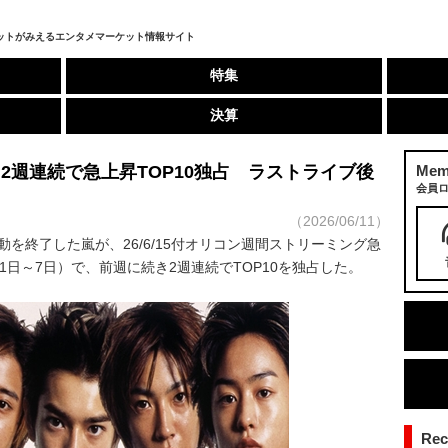
ットがみえるエンタメマーケット情報サイト
特集
決算
2週連続で急上昇TOP10独占 ラストライブ後
Mem
会員
（2026/06/11）
を終了した嵐が、26/6/15付オリコン週間ストリーミング急
1日～7日）で、前週に続き2週連続でTOP10を独占した。
Re