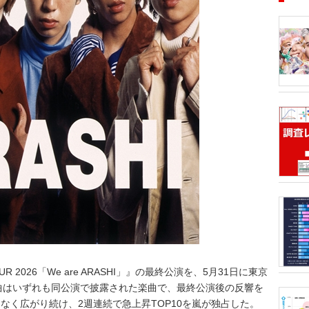
■アーテ
月1日、
12月8
タルランキ
53.6億
ティスト
半期1位
トータル
ております
GREEN
価格戦略
Gt）、
きるデータ
ランキン
音楽・ラ
DVD・B
後のマー
ルアルバ
ティスト
のか」「
UR 2026「We are ARASHI」』の最終公演を、5月31日に東京
販売戦略
析分析（T
ORICO
楽曲はいずれも同公演で披露された楽曲で、最終公演後の反響を
トリーミ
のアンケ
なく広がり続け、2週連続で急上昇TOP10を嵐が独占した。