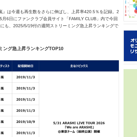
グラフ化
2021年
年の得票数
音楽シー
』は今週も再生数をさらに伸ばし、上昇率420.5％を記録。2
トは誰だ
5月6日にファンクラブ会員サイト「FAMILY CLUB」内で今回
16組）を
も、2025/5/19付の週間ストリーミング急上昇ランキングで
ターネッ
を多
ち、「2
日本のガ
ストはい
ッグを組ん
トは対象
コン週間
40.1
ーミング急上昇ランキングTOP10
アソビシス
属のグル
人ながら
をみせて
できるこ
象とし、
を届けよ
角的に調
スタイル
た。 本
性など日
曲でスト
ー調査が
ルズグル
音楽アー
ハート／
マ・ライ
チの実績
分野にお
し、メデ
データをo
いただい