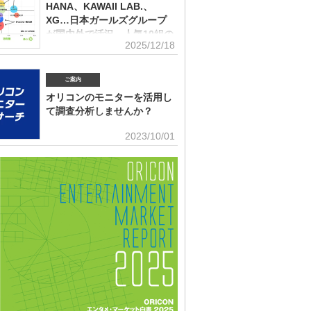
(2026年2月)音楽パッケージの購入行動に関する調査
10月）、2022年、2023年、2024年に続いて5回目。直近2
HANA、KAWAII LAB.、
はMrs. GREEN APPLEがダントツだったが、2025年の
XG…日本ガールズグループ
ンにおいて最も多くの“新規ファン”を獲得したアーティス
が国内外で活況 人気10組の
ったのか、得票数TOP15（13位が同率4組だったため計
2025/12/18
認知・好感、応援・消費行動
紹介する。 本調査は、2025年12月12日～18日にイン
トで実施。10～50代男女の回答者全体（4576人）のう
角調査
025年1～12月の期間に初めて好きになった音楽アーティ
ご案内
ールズグループシーンでは近年、BMSG×ちゃんみながタ
ますか（※2024年以前からずっと好きというアーティス
だオーディション『NO NO GIRLS』発のHANAがオリ
外）」との問いに「いる」と答えた人（1833人＝全体の
オリコンのモニターを活用し
ストリーミングランキングで鮮烈な初登場1位デビュー、
％）に対して、1組をあげてもらった。「いる」と回答し
て調査分析しませんか？
テムからFRUITS ZIPPERを筆頭とするKAWAII LAB.所
ープがSNSを通じて続々と台頭、メンバー7人全員が日本
■アンケート専用のモニター組織世の中に
2023/10/01
海外を主戦場としているXGの国内外での大旋風など活況
影響力を持つオリコン・ランキングに参加
いる。オリコンリサーチではガールズグループ10組を対
とに、高いモチベーションを持つモニター。 ※自らの声
認知経路、イメージ、情報源、推し活・消費行動などを多
うと、自由回答への記入が多い傾向にあります。■ライフ
査した『日本ガールズグループ調査2025』をまとめ
セグメンテーションを基にした調査が可能生活意識や志向
調査の対象アーティストは【2024年1月以降の配信開始楽
本人を価値観という視点から、予めセグメントしたモニタ
リーミング累積3000万回超えの作品がある】日本のガー
可能。■オリコングループならではの「エンタメ」に特化
ープ。メジャーデビュー順に、超ときめき▽宣伝部（▽＝
ティスト・アイドル・俳優・女優・アナウンサー・ドラ
以下、超ときめき宣伝部）＝LOVE
ブ・ゲーム…など、エンタメ分野のマーケティングリサー
多数。■“オリコンランキング”のブランドをコンシューマ
いても活用・アンケートモニターの意見をランキング化
ィア展開・ビジネス記事のエビデンスデータとして・定性
ricon BiZ onlineに蓄積■様々なクライアント様にご利用
ております■活用事例 ●アーティストの現