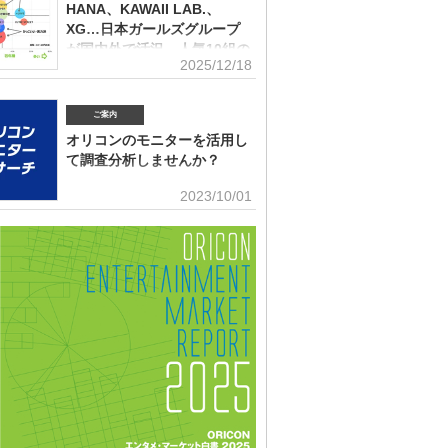
(2026年2月)音楽パッケージの購入行動に関する調査
10月）、2022年、2023年、2024年に続いて5回目。直近2
HANA、KAWAII LAB.、
はMrs. GREEN APPLEがダントツだったが、2025年の
XG…日本ガールズグループ
ンにおいて最も多くの“新規ファン”を獲得したアーティス
が国内外で活況 人気10組の
ったのか、得票数TOP15（13位が同率4組だったため計
2025/12/18
認知・好感、応援・消費行動
紹介する。 本調査は、2025年12月12日～18日にイン
トで実施。10～50代男女の回答者全体（4576人）のう
角調査
025年1～12月の期間に初めて好きになった音楽アーティ
ご案内
ールズグループシーンでは近年、BMSG×ちゃんみながタ
ますか（※2024年以前からずっと好きというアーティス
だオーディション『NO NO GIRLS』発のHANAがオリ
外）」との問いに「いる」と答えた人（1833人＝全体の
オリコンのモニターを活用し
ストリーミングランキングで鮮烈な初登場1位デビュー、
％）に対して、1組をあげてもらった。「いる」と回答し
て調査分析しませんか？
テムからFRUITS ZIPPERを筆頭とするKAWAII LAB.所
ープがSNSを通じて続々と台頭、メンバー7人全員が日本
■アンケート専用のモニター組織世の中に
2023/10/01
海外を主戦場としているXGの国内外での大旋風など活況
影響力を持つオリコン・ランキングに参加
いる。オリコンリサーチではガールズグループ10組を対
とに、高いモチベーションを持つモニター。 ※自らの声
認知経路、イメージ、情報源、推し活・消費行動などを多
うと、自由回答への記入が多い傾向にあります。■ライフ
査した『日本ガールズグループ調査2025』をまとめ
セグメンテーションを基にした調査が可能生活意識や志向
調査の対象アーティストは【2024年1月以降の配信開始楽
本人を価値観という視点から、予めセグメントしたモニタ
リーミング累積3000万回超えの作品がある】日本のガー
可能。■オリコングループならではの「エンタメ」に特化
ープ。メジャーデビュー順に、超ときめき▽宣伝部（▽＝
ティスト・アイドル・俳優・女優・アナウンサー・ドラ
以下、超ときめき宣伝部）＝LOVE
ブ・ゲーム…など、エンタメ分野のマーケティングリサー
多数。■“オリコンランキング”のブランドをコンシューマ
いても活用・アンケートモニターの意見をランキング化
ィア展開・ビジネス記事のエビデンスデータとして・定性
ricon BiZ onlineに蓄積■様々なクライアント様にご利用
ております■活用事例 ●アーティストの現