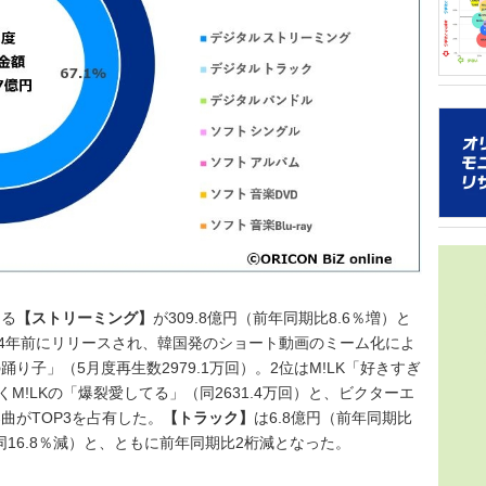
グラフ化
2021年
年の得票数
音楽シー
トは誰だ
16組）を
ターネッ
を多
ち、「2
日本のガ
ストはい
ッグを組ん
トは対象
コン週間
40.1
アソビシス
属のグル
人ながら
をみせて
できるこ
象とし、
を届けよ
角的に調
スタイル
た。 本
性など日
曲でスト
ー調査が
める
【ストリーミング】
が309.8億円（前年同期比8.6％増）と
ルズグル
音楽アー
14年前にリリースされ、韓国発のショート動画のミーム化によ
ハート／
マ・ライ
子」（5月度再生数2979.1万回）。2位はM!LK「好きすぎ
チの実績
分野にお
くM!LKの「爆裂愛してる」（同2631.4万回）と、ビクターエ
し、メデ
曲がTOP3を占有した。
【トラック】
は6.8億円（前年同期比
データをo
（同16.8％減）と、ともに前年同期比2桁減となった。
いただい