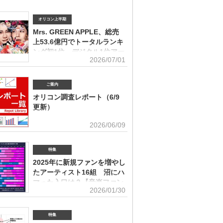
オリコン上半期
Mrs. GREEN APPLE、総売
上53.6億円でトータルランキ
ング初1位 デジタル1位アー
2026/07/01
ティストの受賞は史上初
ィスト別セールス部門トータルランキング オリコンは7
「オリコン上半期ランキング2026」（集計期間：2025年
ご案内
日～2026年6月7日）のアーティスト別セールス部門「トー
オリコン調査レポート（6/9
ング」を発表。Mrs. GREEN APPLEが期間内総売上
更新）
円で、自身初の1位に輝いた。Mrs. GREEN APPLEはアー
別セールス部門「デジタルランキング」では3年連続で上
ユーザー調査、マーケット動向を元にエン
2026/06/09
を獲得。安価なデジタルで1位を獲得したアーティストが
タメ業界で役立つ情報をレポートにまとめ
セールス1位を受賞するのは、オリコン史上初となった。
。(2026年6月)音楽関連の受容価格に関する調査 2026
 APPLE（左から）藤澤涼架（Key）、大森元貴（Vo／
の策定、商品企画、値上げ検討時の判断材料として活用で
特集
若井滉斗（Gt） アーティスト別セールス部門「トータル
を提供(2026年6月)ボーイズグループに関する調査2026
グ」は、音楽ソフト【シングル、アルバム、ミュージック
2025年に新規ファンを増やし
イブ・SNS・動画配信を横断したファン行動を分析。今
lu-ray】とデジタル【デジタルシングル（単曲）、デジタ
たアーティスト16組 沼にハ
ケティング戦略に活用できる内容を提供(2026年5月)アー
ム、ストリーミン
グッズに関する調査2026「なぜ買うのか」「何が売れる
マった入口は？【音楽ファン
いくらまで買うのか」を明確化し、商品企画・価格設計・
2026/01/30
意識調査】
に直結する示唆を提案(2026年4月)ストリーミング影響分
ikTok＆YouTube）2026TikTokトレンドがどのようにス
N BiZ onlineでは「2025年に好きになったアーティスト」
ングに影響を与えたかを、YouTubeの順位推移とともに
ート調査を実施した。本調査は、コロナ禍（2020年3月～
特集