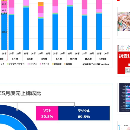
■アーテ
月1日、
12月8
タルランキ
53.6億
ティスト
半期1位
トータル
ております
GREEN
価格戦略
Gt）、
きるデータ
ランキン
音楽・ラ
DVD・B
後のマー
ルアルバ
ティスト
のか」「
販売戦略
析分析（T
ORICO
トリーミ
のアンケ