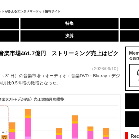
ットがみえるエンタメマーケット情報サイト
特集
決算
音楽市場461.7億円 ストリーミング売上はビク
Mem
会員
（2026/06/10）
～31日）の音楽市場（オーディオ＋音楽DVD・Blu-ray＋デジ
同月比0.5％増の微増となった。
Re