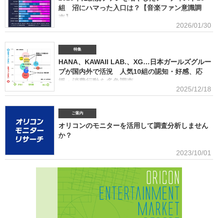
(2026年4月)ストリーミング影響分析分析（TikTok＆YouTube）2026TikTokトレンドがどのよ
組 沼にハマった入口は？【音楽ファン意識調
うにストリーミングに影響を与えたかを、YouTubeの順位推移とともにグラフ化(2026年2月)音
査】
楽パッケージの購入行動に関する調査
2026/01/30
ORICON BiZ onlineでは「2025年に好きになったアーティスト」のア
ンケート調査を実施した。本調査は、コロナ禍（2020年3月～2021年10月）、2022年、2023
年、2024年に続いて5回目。直近2年の得票数はMrs. GREEN APPLEがダントツだったが、
特集
2025年の音楽シーンにおいて最も多くの“新規ファン”を獲得したアーティストは誰だったの
HANA、KAWAII LAB.、XG…日本ガールズグルー
か、得票数TOP15（13位が同率4組だったため計16組）を紹介する。 本調査は、2025年12
プが国内外で活況 人気10組の認知・好感、応
月12日～18日にインターネットで実施。10～50代男女の回答者全体（4576人）のうち、
援・消費行動を多角調査
「2025年1～12月の期間に初めて好きになった音楽アーティストはいますか（※2024年以前か
2025/12/18
らずっと好きというアーティストは対象外）」との問いに「いる」と答えた人（1833人＝全体
日本のガールズグループシーンでは近年、BMSG×ちゃんみながタッグ
の40.1％）に対して、1組をあげてもらった。「いる」と回答し
を組んだオーディション『NO NO GIRLS』発のHANAがオリコン週間ストリーミングランキン
グで鮮烈な初登場1位デビュー、アソビシステムからFRUITS ZIPPERを筆頭とするKAWAII
ご案内
LAB.所属のグループがSNSを通じて続々と台頭、メンバー7人全員が日本人ながら海外を主戦
オリコンのモニターを活用して調査分析しません
場としているXGの国内外での大旋風など活況をみせている。オリコンリサーチではガールズグ
か？
ループ10組を対象とし、認知経路、イメージ、情報源、推し活・消費行動などを多角的に調査
した『日本ガールズグループ調査2025』をまとめた。 本調査の対象アーティストは【2024年
■アンケート専用のモニター組織世の中に影響力を持つオリコン・ラン
2023/10/01
1月以降の配信開始楽曲でストリーミング累積3000万回超えの作品がある】日本のガールズグ
キングに参加できることに、高いモチベーションを持つモニター。
ループ。メジャーデビュー順に、超ときめき▽宣伝部（▽＝ハート／以下、超ときめき宣伝
※自らの声を届けようと、自由回答への記入が多い傾向にあります。■ライフスタイルセグメン
部）＝LOVE
テーションを基にした調査が可能生活意識や志向性など日本人を価値観という視点から、予め
セグメントしたモニター調査が可能。■オリコングループならではの「エンタメ」に特化音楽ア
ーティスト・アイドル・俳優・女優・アナウンサー・ドラマ・ライブ・ゲーム…など、エンタ
メ分野のマーケティングリサーチの実績多数。■“オリコンランキング”のブランドをコンシュー
マ分野においても活用・アンケートモニターの意見をランキング化し、メディア展開・ビジネ
ス記事のエビデンスデータとして・定性データをoricon BiZ onlineに蓄積■様々なクライアント