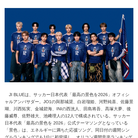
JI BLUEは、サッカー日本代表「最高の景色を2026」オフィシ
ャルアンバサダー。JO1の與那城奨、白岩瑠姫、河野純喜、佐藤景
瑚、川西拓実、金城碧海、INIの西洸人、田島将吾、髙塚大夢、後
藤威尊、佐野雄大、池﨑理人の12人で構成されている。サッカー
日本代表「最高の景色を 2026」公式テーマソングとなっている
「景色」は、エネルギーに満ちた応援ソング。同日付の週間シン
グルランキングでも1位に初登場し、オリコン週間音楽ランキング