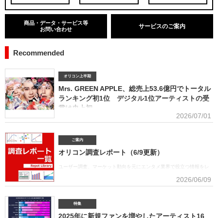
商品・データ・サービス等
サービスのご案内
お問い合わせ
Recommended
オリコン上半期
Mrs. GREEN APPLE、総売上53.6億円でトータル
ランキング初1位 デジタル1位アーティストの受
賞は史上初
2026/07/01
■アーティスト別セールス部門トータルランキング オリコンは7月1
日、「オリコン上半期ランキング2026」（集計期間：2025年12月8日～2026年6月7日）のア
ーティスト別セールス部門「トータルランキング」を発表。Mrs. GREEN APPLEが期間内総売
ご案内
上53.6億円で、自身初の1位に輝いた。Mrs. GREEN APPLEはアーティスト別セールス部門
オリコン調査レポート（6/9更新）
「デジタルランキング」では3年連続で上半期1位を獲得。安価なデジタルで1位を獲得したアー
ティストがトータルセールス1位を受賞するのは、オリコン史上初となった。GREEN
ユーザー調査、マーケット動向を元にエンタメ業界で役立つ情報をレ
APPLE（左から）藤澤涼架（Key）、大森元貴（Vo／Gt）、若井滉斗（Gt） アーティスト別
ポートにまとめております。(2026年6月)音楽関連の受容価格に関する
2026/06/09
セールス部門「トータルランキング」は、音楽ソフト【シングル、アルバム、ミュージック
調査 2026 価格戦略の策定、商品企画、値上げ検討時の判断材料とし
DVD・Blu-ray】とデジタル【デジタルシングル（単曲）、デジタルアルバム、ストリーミン
て活用できるデータを提供(2026年6月)ボーイズグループに関する調査2026音楽・ライブ・
SNS・動画配信を横断したファン行動を分析。今後のマーケティング戦略に活用できる内容を
特集
提供(2026年5月)アーティストグッズに関する調査2026「なぜ買うのか」「何が売れるのか」
2025年に新規ファンを増やしたアーティスト16
「いくらまで買うのか」を明確化し、商品企画・価格設計・販売戦略に直結する示唆を提案