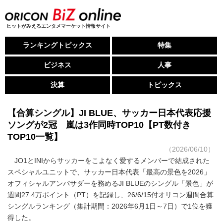
ヒットがみえるエンタメマーケット情報サイト
ランキングトピックス
特集
ビジネス
人事
決算
トピックス
【合算シングル】JI BLUE、サッカー日本代表応援
ソングが2冠 嵐は3作同時TOP10【PT数付き
TOP10一覧】
（2026/06/10）
JO1とINIからサッカーをこよなく愛するメンバーで結成された
スペシャルユニットで、サッカー日本代表「最高の景色を2026」
オフィシャルアンバサダーを務めるJI BLUEのシングル「景色」が
週間27.4万ポイント（PT）を記録し、26/6/15付オリコン週間合算
シングルランキング（集計期間：2026年6月1日～7日）で1位を獲
得した。