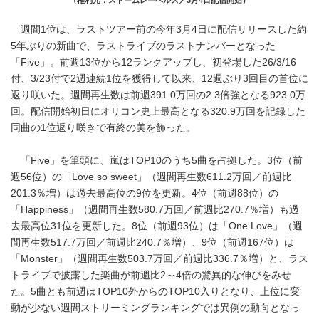
（権利元：ストームレーベルズ／3月4日配信開始）
週間1位は、ラストツアー前の今年3月4日に配信リリースした約
5年ぶりの新曲で、ラストライブのラストナンバーとなった
「Five」。前週13位から12ランクアップし、初登場した26/3/16
付、3/23付で2週連続1位を獲得して以来、12週ぶり3回目の首位に
返り咲いた。週間再生数は前週391.0万回の2.3倍強となる923.0万
回。配信開始初日にオリコン史上最高となる320.9万回を記録した
同曲の1位返り咲きで有終の美を飾った。
「Five」を筆頭に、嵐はTOP10のうち5曲を占拠した。3位（前
週56位）の「Love so sweet」（週間再生数611.2万回／前週比
201.3％増）は過去最高位の9位を更新。4位（前週88位）の
「Happiness」（週間再生数580.7万回／前週比270.7％増）も過
去最高位31位を更新した。8位（前週93位）は「One Love」（週
間再生数517.7万回／前週比240.7％増）、9位（前週167位）は
「Monster」（週間再生数503.7万回／前週比336.7％増）と、ラス
トライブで披露した楽曲が前週比2～4倍の驚異的な伸びをみせ
た。5曲とも前週はTOP10外からのTOP10入りとなり、上位に変
動が少ない週間ストリーミングランキングでは異例の動向となっ