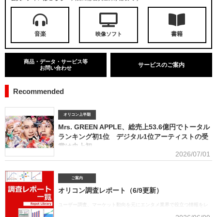
音楽
書籍
映像ソフト
商品・データ・サービス等
サービスのご案内
お問い合わせ
Recommended
オリコン上半期
Mrs. GREEN APPLE、総売上53.6億円でトータル
ランキング初1位 デジタル1位アーティストの受
賞は史上初
2026/07/01
■アーティスト別セールス部門トータルランキング オリコンは7月1
日、「オリコン上半期ランキング2026」（集計期間：2025年12月8日～2026年6月7日）のア
ーティスト別セールス部門「トータルランキング」を発表。Mrs. GREEN APPLEが期間内総売
ご案内
上53.6億円で、自身初の1位に輝いた。Mrs. GREEN APPLEはアーティスト別セールス部門
オリコン調査レポート（6/9更新）
「デジタルランキング」では3年連続で上半期1位を獲得。安価なデジタルで1位を獲得したアー
ティストがトータルセールス1位を受賞するのは、オリコン史上初となった。GREEN
ユーザー調査、マーケット動向を元にエンタメ業界で役立つ情報をレ
APPLE（左から）藤澤涼架（Key）、大森元貴（Vo／Gt）、若井滉斗（Gt） アーティスト別
ポートにまとめております。(2026年6月)音楽関連の受容価格に関する