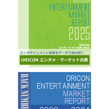
セグメントしたモニター調査が可能。■オリコングループならではの「エンタメ」に特化音楽ア
ーティスト・アイドル・俳優・女優・アナウンサー・ドラマ・ライブ・ゲーム…など、エンタ
メ分野のマーケティングリサーチの実績多数。■“オリコンランキング”のブランドをコンシュー
マ分野においても活用・アンケートモニターの意見をランキング化し、メディア展開・ビジネ
ス記事のエビデンスデータとして・定性データをoricon BiZ onlineに蓄積■様々なクライアント
様にご利用いただいております■活用事例 ●アーティストの現