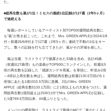
た。
■総再生数も嵐が1位！ミセスの連続1位記録が127週（2年5ヶ月）
で途絶える
毎週レポートしているアーティスト別TOP500週間総再生数に
も“嵐”が巻き起こった。これまで、Mrs. GREEN APPLEが2024/1/8
付～前週26/6/8付まで127週（2年5ヶ月）連続で不動の1位をキー
プし、数々の記録を打ち立ててきたが、嵐がその牙城を崩した。
嵐は当週、ラストライブで披露された33曲を含め、合計45曲
（前週比27曲増）もの楽曲がTOP500にランクインした。前週比5
倍の再生数を記録した「感謝カンゲキ雨嵐」を筆頭に、軒並み2倍
～4倍以上再生数を伸ばし、週間総再生数は前週2130.6万回の5.1
倍強にあたる1億1015.5万回に急騰。2位のMrs. GREEN
APPLE（総再生数5133.1万回）に2.1倍以上もの大差をつけた。週
間総再生数1億回超えは25/8/11付でMrs. GREEN APPLEが記録し
た1億769.6万回以来、44週ぶりとなった。
メンバーの櫻井翔は、ラストライブ最後のMCで「嵐のたくさん