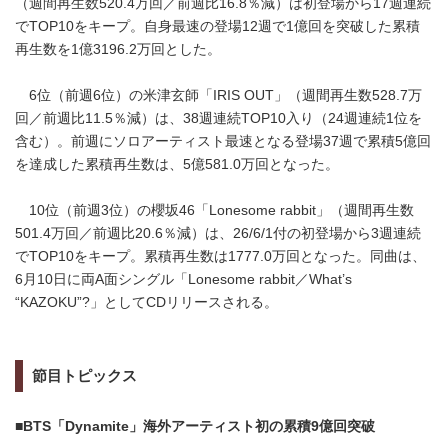
（週間再生数520.4万回／前週比16.8％減）は初登場から17週連続
でTOP10をキープ。自身最速の登場12週で1億回を突破した累積
再生数を1億3196.2万回とした。
6位（前週6位）の米津玄師「IRIS OUT」（週間再生数528.7万
回／前週比11.5％減）は、38週連続TOP10入り（24週連続1位を
含む）。前週にソロアーティスト最速となる登場37週で累積5億回
を達成した累積再生数は、5億581.0万回となった。
10位（前週3位）の櫻坂46「Lonesome rabbit」（週間再生数
501.4万回／前週比20.6％減）は、26/6/1付の初登場から3週連続
でTOP10をキープ。累積再生数は1777.0万回となった。同曲は、
6月10日に両A面シングル「Lonesome rabbit／What’s
“KAZOKU”?」としてCDリリースされる。
節目トピックス
■BTS「Dynamite」海外アーティスト初の累積9億回突破