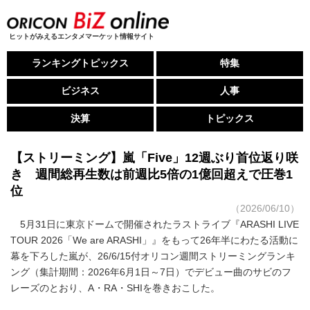
ヒットがみえるエンタメマーケット情報サイト
ランキングトピックス
特集
ビジネス
人事
決算
トピックス
【ストリーミング】嵐「Five」12週ぶり首位返り咲
き 週間総再生数は前週比5倍の1億回超えで圧巻1
位
（2026/06/10）
5月31日に東京ドームで開催されたラストライブ『ARASHI LIVE
TOUR 2026「We are ARASHI」』をもって26年半にわたる活動に
幕を下ろした嵐が、26/6/15付オリコン週間ストリーミングランキ
ング（集計期間：2026年6月1日～7日）でデビュー曲のサビのフ
レーズのとおり、A・RA・SHIを巻きおこした。