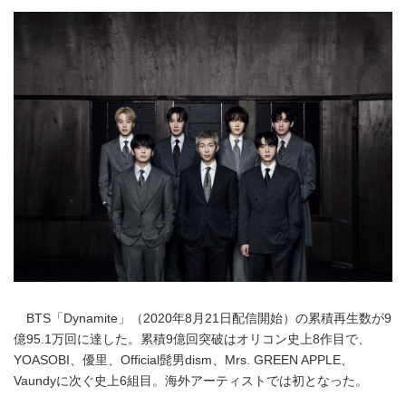
BTS「Dynamite」（2020年8月21日配信開始）の累積再生数が9
億95.1万回に達した。累積9億回突破はオリコン史上8作目で、
YOASOBI、優里、Official髭男dism、Mrs. GREEN APPLE、
Vaundyに次ぐ史上6組目。海外アーティストでは初となった。