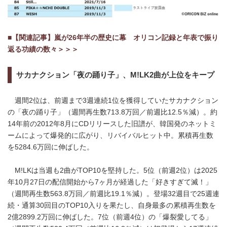
■【関連記事】嵐が26年半の歴史に幕 オリコン記録と年表で振り
返る功績の数々＞＞＞
サカナクション「夜の踊り子」、M!LK2曲が上位をキープ
週間2位は、前週まで3週連続1位を獲得していたサカナクション
の「夜の踊り子」（週間再生数713.8万回／前週比12.5％減）。約
14年前の2012年8月にCDリリースした旧譜が、韓国発のネットミ
ームによって爆発的に広がり、リバイバルヒット中。累積再生数
を5284.6万回に伸ばした。
M!LKは当週も2曲がTOP10を堅持した。5位（前週2位）は2025
年10月27日の配信開始から7ヶ月が経過した「好きすぎて滅！」
（週間再生数563.8万回／前週比19.1％減）。登場32週目で25週連
続・通算30回目のTOP10入りを果たし、自身最多の累積再生数を
2億2899.2万回に伸ばした。7位（前週4位）の「爆裂愛してる」