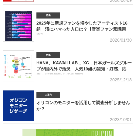
2026/06/09
セールス部門「トータルランキング」は、音楽ソフト【シングル、アルバム、ミュージック
調査 2026 価格戦略の策定、商品企画、値上げ検討時の判断材料とし
DVD・Blu-ray】とデジタル【デジタルシングル（単曲）、デジタルアルバム、ストリーミン
て活用できるデータを提供(2026年6月)ボーイズグループに関する調査2026音楽・ライブ・
SNS・動画配信を横断したファン行動を分析。今後のマーケティング戦略に活用できる内容を
特集
提供(2026年5月)アーティストグッズに関する調査2026「なぜ買うのか」「何が売れるのか」
2025年に新規ファンを増やしたアーティスト16
「いくらまで買うのか」を明確化し、商品企画・価格設計・販売戦略に直結する示唆を提案
(2026年4月)ストリーミング影響分析分析（TikTok＆YouTube）2026TikTokトレンドがどのよ
組 沼にハマった入口は？【音楽ファン意識調
うにストリーミングに影響を与えたかを、YouTubeの順位推移とともにグラフ化(2026年2月)音
査】
楽パッケージの購入行動に関する調査
2026/01/30
ORICON BiZ onlineでは「2025年に好きになったアーティスト」のア
ンケート調査を実施した。本調査は、コロナ禍（2020年3月～2021年10月）、2022年、2023
年、2024年に続いて5回目。直近2年の得票数はMrs. GREEN APPLEがダントツだったが、
特集
2025年の音楽シーンにおいて最も多くの“新規ファン”を獲得したアーティストは誰だったの
HANA、KAWAII LAB.、XG…日本ガールズグルー
か、得票数TOP15（13位が同率4組だったため計16組）を紹介する。 本調査は、2025年12
プが国内外で活況 人気10組の認知・好感、応
月12日～18日にインターネットで実施。10～50代男女の回答者全体（4576人）のうち、
援・消費行動を多角調査
「2025年1～12月の期間に初めて好きになった音楽アーティストはいますか（※2024年以前か
2025/12/18
らずっと好きというアーティストは対象外）」との問いに「いる」と答えた人（1833人＝全体
日本のガールズグループシーンでは近年、BMSG×ちゃんみながタッグ
の40.1％）に対して、1組をあげてもらった。「いる」と回答し
を組んだオーディション『NO NO GIRLS』発のHANAがオリコン週間ストリーミングランキン
グで鮮烈な初登場1位デビュー、アソビシステムからFRUITS ZIPPERを筆頭とするKAWAII
ご案内
LAB.所属のグループがSNSを通じて続々と台頭、メンバー7人全員が日本人ながら海外を主戦
オリコンのモニターを活用して調査分析しません
場としているXGの国内外での大旋風など活況をみせている。オリコンリサーチではガールズグ
か？
ループ10組を対象とし、認知経路、イメージ、情報源、推し活・消費行動などを多角的に調査
した『日本ガールズグループ調査2025』をまとめた。 本調査の対象アーティストは【2024年
■アンケート専用のモニター組織世の中に影響力を持つオリコン・ラン
2023/10/01
1月以降の配信開始楽曲でストリーミング累積3000万回超えの作品がある】日本のガールズグ
キングに参加できることに、高いモチベーションを持つモニター。
ループ。メジャーデビュー順に、超ときめき▽宣伝部（▽＝ハート／以下、超ときめき宣伝
※自らの声を届けようと、自由回答への記入が多い傾向にあります。■ライフスタイルセグメン
部）＝LOVE
テーションを基にした調査が可能生活意識や志向性など日本人を価値観という視点から、予め