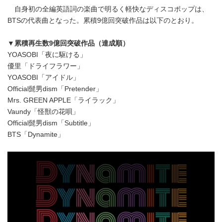
自身初の全編英語詞の楽曲で明るく軽快なディスコポップは、
BTSの代表曲となった。累積9億回突破作品は以下のとおり。
▼累積再生数9億回突破作品（達成順）
YOASOBI「夜に駆ける」
優里「ドライフラワー」
YOASOBI「アイドル」
Official髭男dism「Pretender」
Mrs. GREEN APPLE「ライラック」
Vaundy「怪獣の花唄」
Official髭男dism「Subtitle」
BTS「Dynamite」