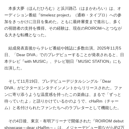
本多大夢（ほんだひろむ）と浜川路己（はまかわろい）は、オ
ーディション番組『timelesz project』（通称・タイプロ）への参
加をきっかけに注目を集めた。ともに最終審査まで進出し、多く
の視聴者の支持を獲得。その経験は、現在のROIROMへとつなが
る大きな転機となった。
結成発表直後からテレビ番組や雑誌に多数出演。2025年11月5
日、「Dear DIVA」でのプレデビューすることが発表されると、日
本テレビ『with MUSIC』、テレビ朝日『MUSIC STATION』にも
出演した。
そして11月19日、プレデビューデジタルシングル「Dear
DIVA」がビクターエンタテインメントからリリースされた。ファ
ンに寄り添うような温度感を持ったこの楽曲は、まるで「ずっと
待っていたよ」と語りかけているかのようで、cHaRm（チャー
ム）と名付けられたファンたちへのラブレターとして機能した。
その4日後、東京・有明アリーナで開催された『ROIROM debut
showcase～dear cHaRm～』は、メジャーデビュー前ながら約2万