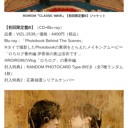
ROIROM『CLASSIC WAVE』【初回限定盤B】ジャケット
【初回限定盤B】
（CD+Blu-ray）
品番：VIZL-2538／価格：4400円（税込）
Blu-ray：「Photobook Behind The Scenes」
※タイで撮影したPhotobookの裏側をとらえたメイキングムービー
「ロろログ番外編 伊香保の夜は浴衣です 」
※ROIROMのVlog「ロろログ」の番外編
封入特典1：RANDOM PHOTOCARD Type-B付き（全7種ランダム
1枚）
封入特典2：応募抽選シリアルナンバー