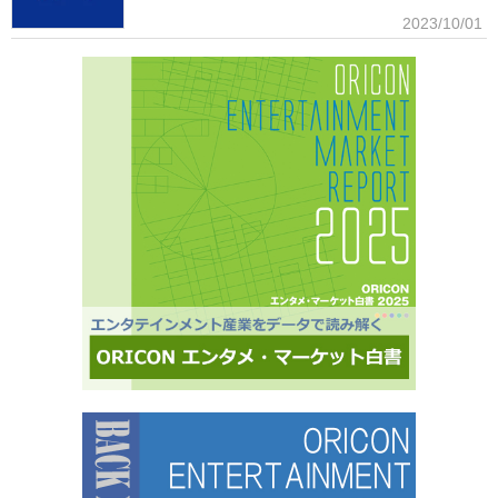
した『日本ガールズグループ調査2025』をまとめた。 本調査の対象アーティストは【2024年
■アンケート専用のモニター組織世の中に影響力を持つオリコン・ラン
2023/10/01
1月以降の配信開始楽曲でストリーミング累積3000万回超えの作品がある】日本のガールズグ
キングに参加できることに、高いモチベーションを持つモニター。
ループ。メジャーデビュー順に、超ときめき▽宣伝部（▽＝ハート／以下、超ときめき宣伝
※自らの声を届けようと、自由回答への記入が多い傾向にあります。■ライフスタイルセグメン
部）＝LOVE
テーションを基にした調査が可能生活意識や志向性など日本人を価値観という視点から、予め
セグメントしたモニター調査が可能。■オリコングループならではの「エンタメ」に特化音楽ア
ーティスト・アイドル・俳優・女優・アナウンサー・ドラマ・ライブ・ゲーム…など、エンタ
メ分野のマーケティングリサーチの実績多数。■“オリコンランキング”のブランドをコンシュー
マ分野においても活用・アンケートモニターの意見をランキング化し、メディア展開・ビジネ
ス記事のエビデンスデータとして・定性データをoricon BiZ onlineに蓄積■様々なクライアント
様にご利用いただいております■活用事例 ●アーティストの現