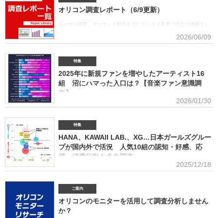
上53.6億円で、自身初の1位に輝いた。Mrs. GREEN APPLEはアーティスト別セールス部門
オリコン調査レポート（6/9更新）
「デジタルランキング」では3年連続で上半期1位を獲得。安価なデジタルで1位を獲得したアー
ティストがトータルセールス1位を受賞するのは、オリコン史上初となった。GREEN
ユーザー調査、マーケット動向を元にエンタメ業界で役立つ情報をレ
APPLE（左から）藤澤涼架（Key）、大森元貴（Vo／Gt）、若井滉斗（Gt） アーティスト別
ポートにまとめております。(2026年6月)音楽関連の受容価格に関する
2026/06/09
セールス部門「トータルランキング」は、音楽ソフト【シングル、アルバム、ミュージック
調査 2026 価格戦略の策定、商品企画、値上げ検討時の判断材料とし
DVD・Blu-ray】とデジタル【デジタルシングル（単曲）、デジタルアルバム、ストリーミン
て活用できるデータを提供(2026年6月)ボーイズグループに関する調査2026音楽・ライブ・
SNS・動画配信を横断したファン行動を分析。今後のマーケティング戦略に活用できる内容を
特集
提供(2026年5月)アーティストグッズに関する調査2026「なぜ買うのか」「何が売れるのか」
2025年に新規ファンを増やしたアーティスト16
「いくらまで買うのか」を明確化し、商品企画・価格設計・販売戦略に直結する示唆を提案
(2026年4月)ストリーミング影響分析分析（TikTok＆YouTube）2026TikTokトレンドがどのよ
組 沼にハマった入口は？【音楽ファン意識調
うにストリーミングに影響を与えたかを、YouTubeの順位推移とともにグラフ化(2026年2月)音
査】
楽パッケージの購入行動に関する調査
2026/01/30
ORICON BiZ onlineでは「2025年に好きになったアーティスト」のア
ンケート調査を実施した。本調査は、コロナ禍（2020年3月～2021年10月）、2022年、2023
年、2024年に続いて5回目。直近2年の得票数はMrs. GREEN APPLEがダントツだったが、
特集
2025年の音楽シーンにおいて最も多くの“新規ファン”を獲得したアーティストは誰だったの
HANA、KAWAII LAB.、XG…日本ガールズグルー
か、得票数TOP15（13位が同率4組だったため計16組）を紹介する。 本調査は、2025年12
プが国内外で活況 人気10組の認知・好感、応
月12日～18日にインターネットで実施。10～50代男女の回答者全体（4576人）のうち、
援・消費行動を多角調査
「2025年1～12月の期間に初めて好きになった音楽アーティストはいますか（※2024年以前か
2025/12/18
らずっと好きというアーティストは対象外）」との問いに「いる」と答えた人（1833人＝全体
日本のガールズグループシーンでは近年、BMSG×ちゃんみながタッグ
の40.1％）に対して、1組をあげてもらった。「いる」と回答し
を組んだオーディション『NO NO GIRLS』発のHANAがオリコン週間ストリーミングランキン
グで鮮烈な初登場1位デビュー、アソビシステムからFRUITS ZIPPERを筆頭とするKAWAII
ご案内
LAB.所属のグループがSNSを通じて続々と台頭、メンバー7人全員が日本人ながら海外を主戦
オリコンのモニターを活用して調査分析しません
場としているXGの国内外での大旋風など活況をみせている。オリコンリサーチではガールズグ
か？
ループ10組を対象とし、認知経路、イメージ、情報源、推し活・消費行動などを多角的に調査