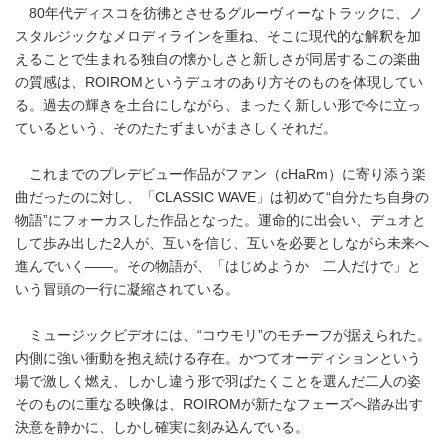
80年代ディスコを彷彿とさせるグルーヴィーなトラックに、ノ
スタルジックなメロディラインを重ね、そこに現代的な解釈を加
えることで生まれる独自の懐かしさと新しさが同居するこの楽曲
の質感は、ROIROMというデュオのあり方そのものを体現してい
る。過去の輝きを土台にしながら、まったく新しい形で今に立っ
ているという、そのたたずまいがまさしくそれだ。
これまでのプレデビュー作品がファン（cHaRm）に寄り添う楽
曲だったのに対し、「CLASSIC WAVE」は初めて“自分たち自身の
物語”にフォーカスした作品となった。運命的に出会い、デュオと
して歩み出した2人が、互いを信じ、互いを必要としながら未来へ
進んでいく――。その物語が、「はじめようか 二人だけで」と
いう冒頭の一行に凝縮されている。
ミュージックビデオには、“コウモリ”のモチーフが据えられた。
内側に強い衝動を抱え続ける存在。かつてオーディションという
場で激しく燃え、しかし違う形で羽ばたくことを選んだ二人の姿
そのものに重なる映像は、ROIROMが新たなフェーズへ踏み出す
決意を静かに、しかし確実に刻み込んでいる。