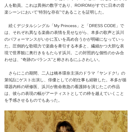
人を動員。これは異例の数字であり、ROIROMがすでに日本の音
楽シーンにおいて“特別な存在”であることを証明した。
続くデジタルシングル「My Princess」と「DRESS CODE」で
は、それぞれ異なる楽曲の表情を見せながら、本多の歌声と浜川
のパフォーマンスがいかに互いを高め合うかが明確になっていっ
た。圧倒的な歌唱力で楽曲を牽引する本多と、繊細かつ大胆な表
現で世界観に奥行きをもたらす浜川。この対照的な個性のかみ合
わせは、“奇跡のバランス”と称されるにふさわしい。
さらにこの期間、二人は橋本環奈主演のドラマ『ヤンドク!』の
第9話にゲスト出演し、俳優としての初仕事も経験した。本多が循
環器内科の研修医、浜川が救命救急の看護師を演じたこの作品
は、彼らの表現の幅がアーティストとしての枠を越えていくこと
を予感させるものでもあった。