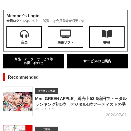
Member's Login
会員ログインはこちら
閲覧には会員登録が必要です
音楽
書籍
映像ソフト
商品・データ・サービス等
サービスのご案内
お問い合わせ
Recommended
オリコン上半期
Mrs. GREEN APPLE、総売上53.6億円でトータル
ランキング初1位 デジタル1位アーティストの受
賞は史上初
2026/07/01
■アーティスト別セールス部門トータルランキング オリコンは7月1
日、「オリコン上半期ランキング2026」（集計期間：2025年12月8日～2026年6月7日）のア
ーティスト別セールス部門「トータルランキング」を発表。Mrs. GREEN APPLEが期間内総売
ご案内