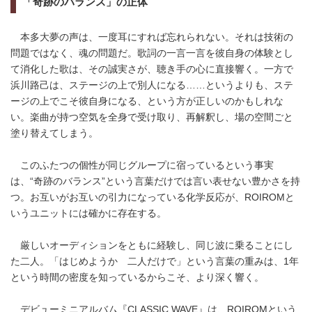
「奇跡のバランス」の正体
本多大夢の声は、一度耳にすれば忘れられない。それは技術の
問題ではなく、魂の問題だ。歌詞の一言一言を彼自身の体験とし
て消化した歌は、その誠実さが、聴き手の心に直接響く。一方で
浜川路己は、ステージの上で別人になる……というよりも、ステ
ージの上でこそ彼自身になる、という方が正しいのかもしれな
い。楽曲が持つ空気を全身で受け取り、再解釈し、場の空間ごと
塗り替えてしまう。
このふたつの個性が同じグループに宿っているという事実
は、“奇跡のバランス”という言葉だけでは言い表せない豊かさを持
つ。お互いがお互いの引力になっている化学反応が、ROIROMと
いうユニットには確かに存在する。
厳しいオーディションをともに経験し、同じ波に乗ることにし
た二人。「はじめようか 二人だけで」という言葉の重みは、1年
という時間の密度を知っているからこそ、より深く響く。
デビューミニアルバム『CLASSIC WAVE』は、ROIROMという