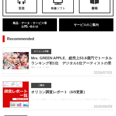
音楽
書籍
映像ソフト
商品・データ・サービス等
サービスのご案内
お問い合わせ
Recommended
オリコン上半期
Mrs. GREEN APPLE、総売上53.6億円でトータル
ランキング初1位 デジタル1位アーティストの受
賞は史上初
2026/07/01
■アーティスト別セールス部門トータルランキング オリコンは7月1
日、「オリコン上半期ランキング2026」（集計期間：2025年12月8日～2026年6月7日）のア
ーティスト別セールス部門「トータルランキング」を発表。Mrs. GREEN APPLEが期間内総売
ご案内
上53.6億円で、自身初の1位に輝いた。Mrs. GREEN APPLEはアーティスト別セールス部門
オリコン調査レポート（6/9更新）
「デジタルランキング」では3年連続で上半期1位を獲得。安価なデジタルで1位を獲得したアー
ティストがトータルセールス1位を受賞するのは、オリコン史上初となった。GREEN
ユーザー調査、マーケット動向を元にエンタメ業界で役立つ情報をレ
APPLE（左から）藤澤涼架（Key）、大森元貴（Vo／Gt）、若井滉斗（Gt） アーティスト別
ポートにまとめております。(2026年6月)音楽関連の受容価格に関する
2026/06/09
セールス部門「トータルランキング」は、音楽ソフト【シングル、アルバム、ミュージック
調査 2026 価格戦略の策定、商品企画、値上げ検討時の判断材料とし
DVD・Blu-ray】とデジタル【デジタルシングル（単曲）、デジタルアルバム、ストリーミン
て活用できるデータを提供(2026年6月)ボーイズグループに関する調査2026音楽・ライブ・