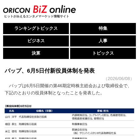
ヒットがみえるエンタメマーケット情報サイト
ランキングトピックス
特集
ビジネス
人事
決算
トピックス
バップ、6月5日付新役員体制を発表
（2026/06/08）
バップは6月5日開催の第46期定時株主総会および取締役会で、
下記のとおりの役員体制となったことを発表した。