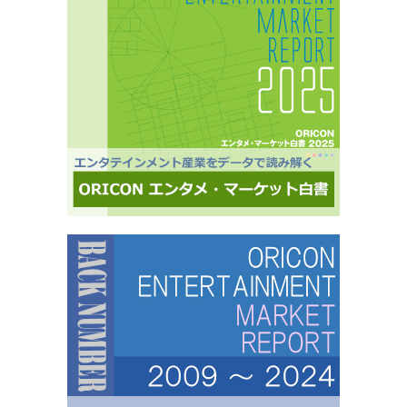
メ分野のマーケティングリサーチの実績多数。■“オリコンランキング”のブランドをコンシュー
マ分野においても活用・アンケートモニターの意見をランキング化し、メディア展開・ビジネ
ス記事のエビデンスデータとして・定性データをoricon BiZ onlineに蓄積■様々なクライアント
様にご利用いただいております■活用事例 ●アーティストの現