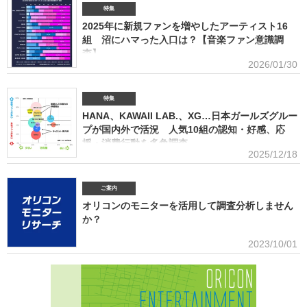
SNS・動画配信を横断したファン行動を分析。今後のマーケティング戦略に活用できる内容を
特集
提供(2026年5月)アーティストグッズに関する調査2026「なぜ買うのか」「何が売れるのか」
2025年に新規ファンを増やしたアーティスト16
「いくらまで買うのか」を明確化し、商品企画・価格設計・販売戦略に直結する示唆を提案
(2026年4月)ストリーミング影響分析分析（TikTok＆YouTube）2026TikTokトレンドがどのよ
組 沼にハマった入口は？【音楽ファン意識調
うにストリーミングに影響を与えたかを、YouTubeの順位推移とともにグラフ化(2026年2月)音
査】
楽パッケージの購入行動に関する調査
2026/01/30
ORICON BiZ onlineでは「2025年に好きになったアーティスト」のア
ンケート調査を実施した。本調査は、コロナ禍（2020年3月～2021年10月）、2022年、2023
年、2024年に続いて5回目。直近2年の得票数はMrs. GREEN APPLEがダントツだったが、
特集
2025年の音楽シーンにおいて最も多くの“新規ファン”を獲得したアーティストは誰だったの
HANA、KAWAII LAB.、XG…日本ガールズグルー
か、得票数TOP15（13位が同率4組だったため計16組）を紹介する。 本調査は、2025年12
プが国内外で活況 人気10組の認知・好感、応
月12日～18日にインターネットで実施。10～50代男女の回答者全体（4576人）のうち、
援・消費行動を多角調査
「2025年1～12月の期間に初めて好きになった音楽アーティストはいますか（※2024年以前か
2025/12/18
らずっと好きというアーティストは対象外）」との問いに「いる」と答えた人（1833人＝全体
日本のガールズグループシーンでは近年、BMSG×ちゃんみながタッグ
の40.1％）に対して、1組をあげてもらった。「いる」と回答し
を組んだオーディション『NO NO GIRLS』発のHANAがオリコン週間ストリーミングランキン
グで鮮烈な初登場1位デビュー、アソビシステムからFRUITS ZIPPERを筆頭とするKAWAII
ご案内
LAB.所属のグループがSNSを通じて続々と台頭、メンバー7人全員が日本人ながら海外を主戦
オリコンのモニターを活用して調査分析しません
場としているXGの国内外での大旋風など活況をみせている。オリコンリサーチではガールズグ
か？
ループ10組を対象とし、認知経路、イメージ、情報源、推し活・消費行動などを多角的に調査
した『日本ガールズグループ調査2025』をまとめた。 本調査の対象アーティストは【2024年
■アンケート専用のモニター組織世の中に影響力を持つオリコン・ラン
2023/10/01
1月以降の配信開始楽曲でストリーミング累積3000万回超えの作品がある】日本のガールズグ
キングに参加できることに、高いモチベーションを持つモニター。
ループ。メジャーデビュー順に、超ときめき▽宣伝部（▽＝ハート／以下、超ときめき宣伝
※自らの声を届けようと、自由回答への記入が多い傾向にあります。■ライフスタイルセグメン
部）＝LOVE
テーションを基にした調査が可能生活意識や志向性など日本人を価値観という視点から、予め
セグメントしたモニター調査が可能。■オリコングループならではの「エンタメ」に特化音楽ア
ーティスト・アイドル・俳優・女優・アナウンサー・ドラマ・ライブ・ゲーム…など、エンタ