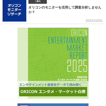
グで鮮烈な初登場1位デビュー、アソビシステムからFRUITS ZIPPERを筆頭とするKAWAII
ご案内
LAB.所属のグループがSNSを通じて続々と台頭、メンバー7人全員が日本人ながら海外を主戦
オリコンのモニターを活用して調査分析しません
場としているXGの国内外での大旋風など活況をみせている。オリコンリサーチではガールズグ
か？
ループ10組を対象とし、認知経路、イメージ、情報源、推し活・消費行動などを多角的に調査
した『日本ガールズグループ調査2025』をまとめた。 本調査の対象アーティストは【2024年
■アンケート専用のモニター組織世の中に影響力を持つオリコン・ラン
2023/10/01
1月以降の配信開始楽曲でストリーミング累積3000万回超えの作品がある】日本のガールズグ
キングに参加できることに、高いモチベーションを持つモニター。
ループ。メジャーデビュー順に、超ときめき▽宣伝部（▽＝ハート／以下、超ときめき宣伝
※自らの声を届けようと、自由回答への記入が多い傾向にあります。■ライフスタイルセグメン
部）＝LOVE
テーションを基にした調査が可能生活意識や志向性など日本人を価値観という視点から、予め
セグメントしたモニター調査が可能。■オリコングループならではの「エンタメ」に特化音楽ア
ーティスト・アイドル・俳優・女優・アナウンサー・ドラマ・ライブ・ゲーム…など、エンタ
メ分野のマーケティングリサーチの実績多数。■“オリコンランキング”のブランドをコンシュー
マ分野においても活用・アンケートモニターの意見をランキング化し、メディア展開・ビジネ
ス記事のエビデンスデータとして・定性データをoricon BiZ onlineに蓄積■様々なクライアント
様にご利用いただいております■活用事例 ●アーティストの現