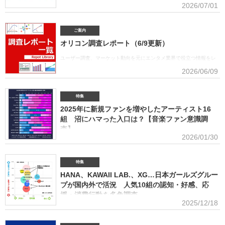
2026/07/01
■アーティスト別セールス部門トータルランキング オリコンは7月1
日、「オリコン上半期ランキング2026」（集計期間：2025年12月8日～2026年6月7日）のア
ーティスト別セールス部門「トータルランキング」を発表。Mrs. GREEN APPLEが期間内総売
ご案内
上53.6億円で、自身初の1位に輝いた。Mrs. GREEN APPLEはアーティスト別セールス部門
オリコン調査レポート（6/9更新）
「デジタルランキング」では3年連続で上半期1位を獲得。安価なデジタルで1位を獲得したアー
ティストがトータルセールス1位を受賞するのは、オリコン史上初となった。GREEN
ユーザー調査、マーケット動向を元にエンタメ業界で役立つ情報をレ
APPLE（左から）藤澤涼架（Key）、大森元貴（Vo／Gt）、若井滉斗（Gt） アーティスト別
ポートにまとめております。(2026年6月)音楽関連の受容価格に関する
2026/06/09
セールス部門「トータルランキング」は、音楽ソフト【シングル、アルバム、ミュージック
調査 2026 価格戦略の策定、商品企画、値上げ検討時の判断材料とし
DVD・Blu-ray】とデジタル【デジタルシングル（単曲）、デジタルアルバム、ストリーミン
て活用できるデータを提供(2026年6月)ボーイズグループに関する調査2026音楽・ライブ・
SNS・動画配信を横断したファン行動を分析。今後のマーケティング戦略に活用できる内容を
特集
提供(2026年5月)アーティストグッズに関する調査2026「なぜ買うのか」「何が売れるのか」
2025年に新規ファンを増やしたアーティスト16
「いくらまで買うのか」を明確化し、商品企画・価格設計・販売戦略に直結する示唆を提案
(2026年4月)ストリーミング影響分析分析（TikTok＆YouTube）2026TikTokトレンドがどのよ
組 沼にハマった入口は？【音楽ファン意識調
うにストリーミングに影響を与えたかを、YouTubeの順位推移とともにグラフ化(2026年2月)音
査】
楽パッケージの購入行動に関する調査
2026/01/30
ORICON BiZ onlineでは「2025年に好きになったアーティスト」のア
ンケート調査を実施した。本調査は、コロナ禍（2020年3月～2021年10月）、2022年、2023
年、2024年に続いて5回目。直近2年の得票数はMrs. GREEN APPLEがダントツだったが、
特集
2025年の音楽シーンにおいて最も多くの“新規ファン”を獲得したアーティストは誰だったの
HANA、KAWAII LAB.、XG…日本ガールズグルー
か、得票数TOP15（13位が同率4組だったため計16組）を紹介する。 本調査は、2025年12
プが国内外で活況 人気10組の認知・好感、応
月12日～18日にインターネットで実施。10～50代男女の回答者全体（4576人）のうち、
援・消費行動を多角調査
「2025年1～12月の期間に初めて好きになった音楽アーティストはいますか（※2024年以前か
2025/12/18
らずっと好きというアーティストは対象外）」との問いに「いる」と答えた人（1833人＝全体
日本のガールズグループシーンでは近年、BMSG×ちゃんみながタッグ
の40.1％）に対して、1組をあげてもらった。「いる」と回答し
を組んだオーディション『NO NO GIRLS』発のHANAがオリコン週間ストリーミングランキン