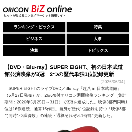
ヒットがみえるエンタメマーケット情報サイト
ランキングトピックス
特集
ビジネス
人事
決算
トピックス
【DVD・Blu-ray】SUPER EIGHT、初の日本武道
館公演映像が3冠 2つの歴代単独1位記録更新
（2026/06/04）
SUPER EIGHTのライブDVD／Blu-ray『超八 in 日本武道館』
（5月27日発売）が、26/6/8付オリコン週間映像ランキング（集計
期間：2026年5月25日～31日）で3冠を達成した。映像3部門同時1
位は16作連続、通算16作目。自身が歴代1位記録を持つ「映像3部
門同時1位獲得数」の連続・通算それぞれ16作に更新した。