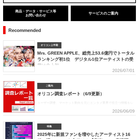
商品・データ・サービス等
サービスのご案内
お問い合わせ
Recommended
オリコン上半期
Mrs. GREEN APPLE、総売上53.6億円でトータル
ランキング初1位 デジタル1位アーティストの受
賞は史上初
2026/07/01
■アーティスト別セールス部門トータルランキング オリコンは7月1
日、「オリコン上半期ランキング2026」（集計期間：2025年12月8日～2026年6月7日）のア
ーティスト別セールス部門「トータルランキング」を発表。Mrs. GREEN APPLEが期間内総売
ご案内
上53.6億円で、自身初の1位に輝いた。Mrs. GREEN APPLEはアーティスト別セールス部門
オリコン調査レポート（6/9更新）
「デジタルランキング」では3年連続で上半期1位を獲得。安価なデジタルで1位を獲得したアー
ティストがトータルセールス1位を受賞するのは、オリコン史上初となった。GREEN
ユーザー調査、マーケット動向を元にエンタメ業界で役立つ情報をレ
APPLE（左から）藤澤涼架（Key）、大森元貴（Vo／Gt）、若井滉斗（Gt） アーティスト別
ポートにまとめております。(2026年6月)音楽関連の受容価格に関する
2026/06/09
セールス部門「トータルランキング」は、音楽ソフト【シングル、アルバム、ミュージック
調査 2026 価格戦略の策定、商品企画、値上げ検討時の判断材料とし
DVD・Blu-ray】とデジタル【デジタルシングル（単曲）、デジタルアルバム、ストリーミン
て活用できるデータを提供(2026年6月)ボーイズグループに関する調査2026音楽・ライブ・
SNS・動画配信を横断したファン行動を分析。今後のマーケティング戦略に活用できる内容を
特集
提供(2026年5月)アーティストグッズに関する調査2026「なぜ買うのか」「何が売れるのか」
2025年に新規ファンを増やしたアーティスト16
「いくらまで買うのか」を明確化し、商品企画・価格設計・販売戦略に直結する示唆を提案