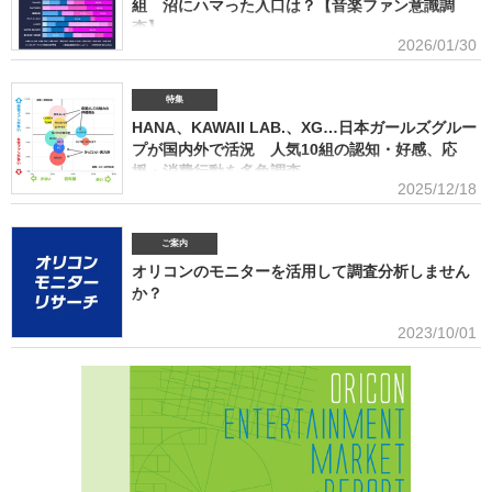
(2026年4月)ストリーミング影響分析分析（TikTok＆YouTube）2026TikTokトレンドがどのよ
組 沼にハマった入口は？【音楽ファン意識調
うにストリーミングに影響を与えたかを、YouTubeの順位推移とともにグラフ化(2026年2月)音
査】
楽パッケージの購入行動に関する調査
2026/01/30
ORICON BiZ onlineでは「2025年に好きになったアーティスト」のア
ンケート調査を実施した。本調査は、コロナ禍（2020年3月～2021年10月）、2022年、2023
年、2024年に続いて5回目。直近2年の得票数はMrs. GREEN APPLEがダントツだったが、
特集
2025年の音楽シーンにおいて最も多くの“新規ファン”を獲得したアーティストは誰だったの
HANA、KAWAII LAB.、XG…日本ガールズグルー
か、得票数TOP15（13位が同率4組だったため計16組）を紹介する。 本調査は、2025年12
プが国内外で活況 人気10組の認知・好感、応
月12日～18日にインターネットで実施。10～50代男女の回答者全体（4576人）のうち、
援・消費行動を多角調査
「2025年1～12月の期間に初めて好きになった音楽アーティストはいますか（※2024年以前か
2025/12/18
らずっと好きというアーティストは対象外）」との問いに「いる」と答えた人（1833人＝全体
日本のガールズグループシーンでは近年、BMSG×ちゃんみながタッグ
の40.1％）に対して、1組をあげてもらった。「いる」と回答し
を組んだオーディション『NO NO GIRLS』発のHANAがオリコン週間ストリーミングランキン
グで鮮烈な初登場1位デビュー、アソビシステムからFRUITS ZIPPERを筆頭とするKAWAII
ご案内
LAB.所属のグループがSNSを通じて続々と台頭、メンバー7人全員が日本人ながら海外を主戦
オリコンのモニターを活用して調査分析しません
場としているXGの国内外での大旋風など活況をみせている。オリコンリサーチではガールズグ
か？
ループ10組を対象とし、認知経路、イメージ、情報源、推し活・消費行動などを多角的に調査
した『日本ガールズグループ調査2025』をまとめた。 本調査の対象アーティストは【2024年
■アンケート専用のモニター組織世の中に影響力を持つオリコン・ラン
2023/10/01
1月以降の配信開始楽曲でストリーミング累積3000万回超えの作品がある】日本のガールズグ
キングに参加できることに、高いモチベーションを持つモニター。
ループ。メジャーデビュー順に、超ときめき▽宣伝部（▽＝ハート／以下、超ときめき宣伝
※自らの声を届けようと、自由回答への記入が多い傾向にあります。■ライフスタイルセグメン
部）＝LOVE
テーションを基にした調査が可能生活意識や志向性など日本人を価値観という視点から、予め
セグメントしたモニター調査が可能。■オリコングループならではの「エンタメ」に特化音楽ア
ーティスト・アイドル・俳優・女優・アナウンサー・ドラマ・ライブ・ゲーム…など、エンタ
メ分野のマーケティングリサーチの実績多数。■“オリコンランキング”のブランドをコンシュー
マ分野においても活用・アンケートモニターの意見をランキング化し、メディア展開・ビジネ
ス記事のエビデンスデータとして・定性データをoricon BiZ onlineに蓄積■様々なクライアント