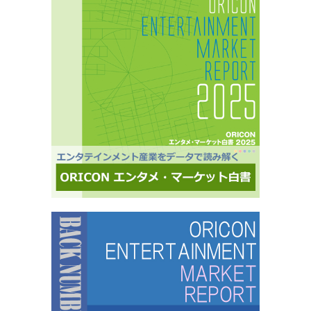
セグメントしたモニター調査が可能。■オリコングループならではの「エンタメ」に特化音楽ア
ーティスト・アイドル・俳優・女優・アナウンサー・ドラマ・ライブ・ゲーム…など、エンタ
メ分野のマーケティングリサーチの実績多数。■“オリコンランキング”のブランドをコンシュー
マ分野においても活用・アンケートモニターの意見をランキング化し、メディア展開・ビジネ
ス記事のエビデンスデータとして・定性データをoricon BiZ onlineに蓄積■様々なクライアント
様にご利用いただいております■活用事例 ●アーティストの現