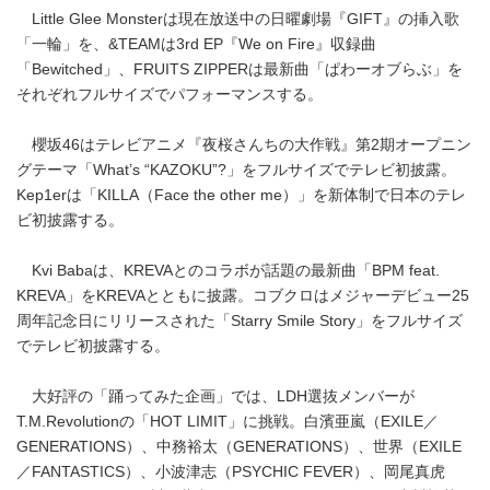
Little Glee Monsterは現在放送中の日曜劇場『GIFT』の挿入歌
「一輪」を、&TEAMは3rd EP『We on Fire』収録曲
「Bewitched」、FRUITS ZIPPERは最新曲「ぱわーオブらぶ」を
それぞれフルサイズでパフォーマンスする。
櫻坂46はテレビアニメ『夜桜さんちの大作戦』第2期オープニン
グテーマ「What’s “KAZOKU”?」をフルサイズでテレビ初披露。
Kep1erは「KILLA（Face the other me）」を新体制で日本のテレ
ビ初披露する。
Kvi Babaは、KREVAとのコラボが話題の最新曲「BPM feat.
KREVA」をKREVAとともに披露。コブクロはメジャーデビュー25
周年記念日にリリースされた「Starry Smile Story」をフルサイズ
でテレビ初披露する。
大好評の「踊ってみた企画」では、LDH選抜メンバーが
T.M.Revolutionの「HOT LIMIT」に挑戦。白濱亜嵐（EXILE／
GENERATIONS）、中務裕太（GENERATIONS）、世界（EXILE
／FANTASTICS）、小波津志（PSYCHIC FEVER）、岡尾真虎