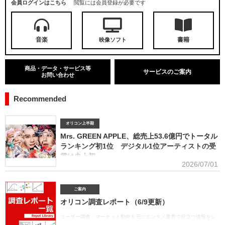
会員ログインはこちら
閲覧には会員登録が必要です
音楽
書籍
映像ソフト
商品・データ・サービス等
サービスのご案内
お問い合わせ
Recommended
オリコン上半期
Mrs. GREEN APPLE、総売上53.6億円でトータル
ランキング初1位 デジタル1位アーティストの受
賞は史上初
2026/07/01
■アーティスト別セールス部門トータルランキング オリコンは7月1
日、「オリコン上半期ランキング2026」（集計期間：2025年12月8日～2026年6月7日）のア
ーティスト別セールス部門「トータルランキング」を発表。Mrs. GREEN APPLEが期間内総売
ご案内
上53.6億円で、自身初の1位に輝いた。Mrs. GREEN APPLEはアーティスト別セールス部門
オリコン調査レポート（6/9更新）
「デジタルランキング」では3年連続で上半期1位を獲得。安価なデジタルで1位を獲得したアー
ティストがトータルセールス1位を受賞するのは、オリコン史上初となった。GREEN
ユーザー調査、マーケット動向を元にエンタメ業界で役立つ情報をレ
APPLE（左から）藤澤涼架（Key）、大森元貴（Vo／Gt）、若井滉斗（Gt） アーティスト別