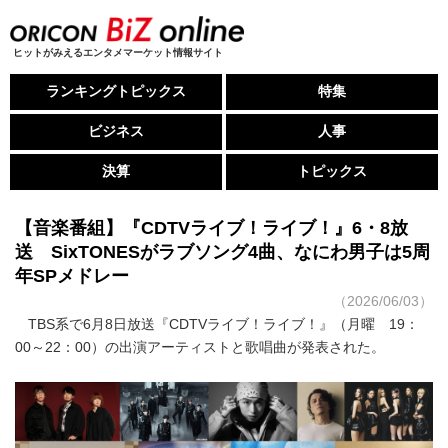
ヒットがみえるエンタメマーケット情報サイト
ランキングトピックス
特集
ビジネス
人事
決算
トピックス
【音楽番組】『CDTVライブ！ライブ！』6・8放
送 SixTONESがラブソング4曲、なにわ男子は5周
年SPメドレー
（2026/06/03）
TBS系で6月8日放送『CDTVライブ！ライブ！』（月曜 19：
00～22：00）の出演アーティストと歌唱曲が発表された。