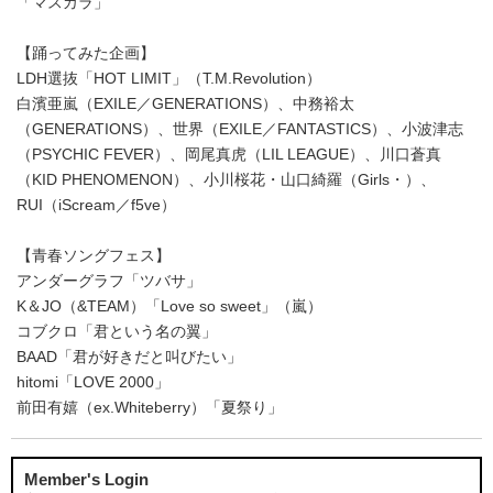
「マスカラ」
【踊ってみた企画】
LDH選抜「HOT LIMIT」（T.M.Revolution）
白濱亜嵐（EXILE／GENERATIONS）、中務裕太
（GENERATIONS）、世界（EXILE／FANTASTICS）、小波津志
（PSYCHIC FEVER）、岡尾真虎（LIL LEAGUE）、川口蒼真
（KID PHENOMENON）、小川桜花・山口綺羅（Girls・）、
RUI（iScream／f5ve）
【青春ソングフェス】
アンダーグラフ「ツバサ」
K＆JO（&TEAM）「Love so sweet」（嵐）
コブクロ「君という名の翼」
BAAD「君が好きだと叫びたい」
hitomi「LOVE 2000」
前田有嬉（ex.Whiteberry）「夏祭り」
Member's Login