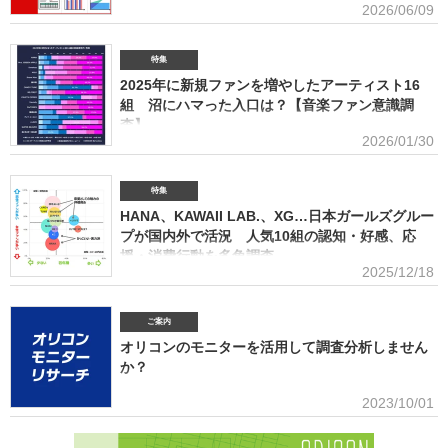
ポートにまとめております。(2026年6月)音楽関連の受容価格に関する
2026/06/09
セールス部門「トータルランキング」は、音楽ソフト【シングル、アルバム、ミュージック
調査 2026 価格戦略の策定、商品企画、値上げ検討時の判断材料とし
DVD・Blu-ray】とデジタル【デジタルシングル（単曲）、デジタルアルバム、ストリーミン
て活用できるデータを提供(2026年6月)ボーイズグループに関する調査2026音楽・ライブ・
SNS・動画配信を横断したファン行動を分析。今後のマーケティング戦略に活用できる内容を
特集
提供(2026年5月)アーティストグッズに関する調査2026「なぜ買うのか」「何が売れるのか」
2025年に新規ファンを増やしたアーティスト16
「いくらまで買うのか」を明確化し、商品企画・価格設計・販売戦略に直結する示唆を提案
(2026年4月)ストリーミング影響分析分析（TikTok＆YouTube）2026TikTokトレンドがどのよ
組 沼にハマった入口は？【音楽ファン意識調
うにストリーミングに影響を与えたかを、YouTubeの順位推移とともにグラフ化(2026年2月)音
査】
楽パッケージの購入行動に関する調査
2026/01/30
ORICON BiZ onlineでは「2025年に好きになったアーティスト」のア
ンケート調査を実施した。本調査は、コロナ禍（2020年3月～2021年10月）、2022年、2023
年、2024年に続いて5回目。直近2年の得票数はMrs. GREEN APPLEがダントツだったが、
特集
2025年の音楽シーンにおいて最も多くの“新規ファン”を獲得したアーティストは誰だったの
HANA、KAWAII LAB.、XG…日本ガールズグルー
か、得票数TOP15（13位が同率4組だったため計16組）を紹介する。 本調査は、2025年12
プが国内外で活況 人気10組の認知・好感、応
月12日～18日にインターネットで実施。10～50代男女の回答者全体（4576人）のうち、
援・消費行動を多角調査
「2025年1～12月の期間に初めて好きになった音楽アーティストはいますか（※2024年以前か
2025/12/18
らずっと好きというアーティストは対象外）」との問いに「いる」と答えた人（1833人＝全体
日本のガールズグループシーンでは近年、BMSG×ちゃんみながタッグ
の40.1％）に対して、1組をあげてもらった。「いる」と回答し
を組んだオーディション『NO NO GIRLS』発のHANAがオリコン週間ストリーミングランキン
グで鮮烈な初登場1位デビュー、アソビシステムからFRUITS ZIPPERを筆頭とするKAWAII
ご案内
LAB.所属のグループがSNSを通じて続々と台頭、メンバー7人全員が日本人ながら海外を主戦
オリコンのモニターを活用して調査分析しません
場としているXGの国内外での大旋風など活況をみせている。オリコンリサーチではガールズグ
か？
ループ10組を対象とし、認知経路、イメージ、情報源、推し活・消費行動などを多角的に調査
した『日本ガールズグループ調査2025』をまとめた。 本調査の対象アーティストは【2024年
■アンケート専用のモニター組織世の中に影響力を持つオリコン・ラン
2023/10/01
1月以降の配信開始楽曲でストリーミング累積3000万回超えの作品がある】日本のガールズグ
キングに参加できることに、高いモチベーションを持つモニター。
ループ。メジャーデビュー順に、超ときめき▽宣伝部（▽＝ハート／以下、超ときめき宣伝
※自らの声を届けようと、自由回答への記入が多い傾向にあります。■ライフスタイルセグメン
部）＝LOVE
テーションを基にした調査が可能生活意識や志向性など日本人を価値観という視点から、予め