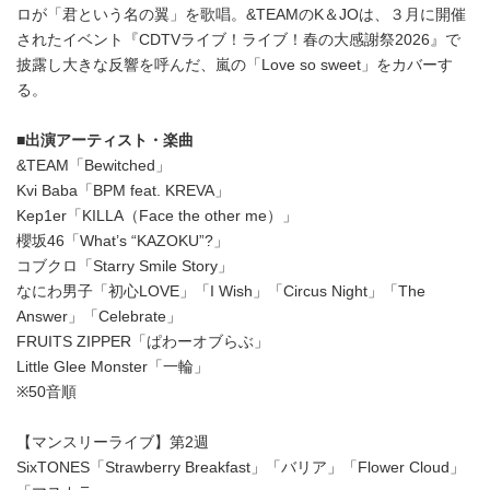
ロが「君という名の翼」を歌唱。&TEAMのK＆JOは、３月に開催
されたイベント『CDTVライブ！ライブ！春の大感謝祭2026』で
披露し大きな反響を呼んだ、嵐の「Love so sweet」をカバーす
る。
■出演アーティスト・楽曲
&TEAM「Bewitched」
Kvi Baba「BPM feat. KREVA」
Kep1er「KILLA（Face the other me）」
櫻坂46「What’s “KAZOKU”?」
コブクロ「Starry Smile Story」
なにわ男子「初心LOVE」「I Wish」「Circus Night」「The
Answer」「Celebrate」
FRUITS ZIPPER「ぱわーオブらぶ」
Little Glee Monster「一輪」
※50音順
【マンスリーライブ】第2週
SixTONES「Strawberry Breakfast」「バリア」「Flower Cloud」