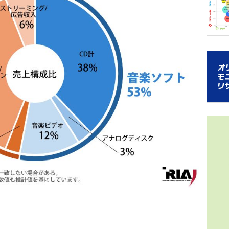
グラフ化
2021年
年の得票数
音楽シー
トは誰だ
16組）を
ターネッ
を多
ち、「2
日本のガ
ストはい
ッグを組ん
トは対象
コン週間
40.1
アソビシス
属のグル
人ながら
をみせて
できるこ
象とし、
を届けよ
角的に調
スタイル
た。 本
性など日
曲でスト
ー調査が
ルズグル
音楽アー
ハート／
マ・ライ
チの実績
分野にお
し、メデ
データをo
いただい