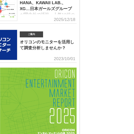
(2026年2月)音楽パッケージの購入行動に関する調査
10月）、2022年、2023年、2024年に続いて5回目。直近2
HANA、KAWAII LAB.、
はMrs. GREEN APPLEがダントツだったが、2025年の
XG…日本ガールズグループ
ンにおいて最も多くの“新規ファン”を獲得したアーティス
が国内外で活況 人気10組の
ったのか、得票数TOP15（13位が同率4組だったため計
2025/12/18
認知・好感、応援・消費行動
紹介する。 本調査は、2025年12月12日～18日にイン
トで実施。10～50代男女の回答者全体（4576人）のう
角調査
025年1～12月の期間に初めて好きになった音楽アーティ
ご案内
ールズグループシーンでは近年、BMSG×ちゃんみながタ
ますか（※2024年以前からずっと好きというアーティス
だオーディション『NO NO GIRLS』発のHANAがオリ
外）」との問いに「いる」と答えた人（1833人＝全体の
オリコンのモニターを活用し
ストリーミングランキングで鮮烈な初登場1位デビュー、
％）に対して、1組をあげてもらった。「いる」と回答し
て調査分析しませんか？
テムからFRUITS ZIPPERを筆頭とするKAWAII LAB.所
ープがSNSを通じて続々と台頭、メンバー7人全員が日本
■アンケート専用のモニター組織世の中に
2023/10/01
海外を主戦場としているXGの国内外での大旋風など活況
影響力を持つオリコン・ランキングに参加
いる。オリコンリサーチではガールズグループ10組を対
とに、高いモチベーションを持つモニター。 ※自らの声
認知経路、イメージ、情報源、推し活・消費行動などを多
うと、自由回答への記入が多い傾向にあります。■ライフ
査した『日本ガールズグループ調査2025』をまとめ
セグメンテーションを基にした調査が可能生活意識や志向
調査の対象アーティストは【2024年1月以降の配信開始楽
本人を価値観という視点から、予めセグメントしたモニタ
リーミング累積3000万回超えの作品がある】日本のガー
可能。■オリコングループならではの「エンタメ」に特化
ープ。メジャーデビュー順に、超ときめき▽宣伝部（▽＝
ティスト・アイドル・俳優・女優・アナウンサー・ドラ
以下、超ときめき宣伝部）＝LOVE
ブ・ゲーム…など、エンタメ分野のマーケティングリサー
多数。■“オリコンランキング”のブランドをコンシューマ
いても活用・アンケートモニターの意見をランキング化
ィア展開・ビジネス記事のエビデンスデータとして・定性
ricon BiZ onlineに蓄積■様々なクライアント様にご利用
ております■活用事例 ●アーティストの現