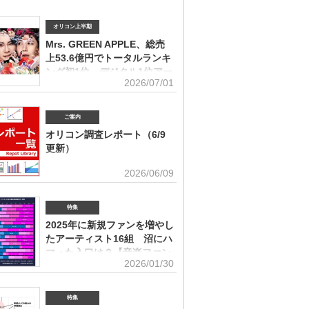
オリコン上半期
Mrs. GREEN APPLE、総売
上53.6億円でトータルランキ
ング初1位 デジタル1位アー
2026/07/01
ティストの受賞は史上初
ィスト別セールス部門トータルランキング オリコンは7
「オリコン上半期ランキング2026」（集計期間：2025年
ご案内
日～2026年6月7日）のアーティスト別セールス部門「トー
オリコン調査レポート（6/9
ング」を発表。Mrs. GREEN APPLEが期間内総売上
更新）
円で、自身初の1位に輝いた。Mrs. GREEN APPLEはアー
別セールス部門「デジタルランキング」では3年連続で上
ユーザー調査、マーケット動向を元にエン
2026/06/09
を獲得。安価なデジタルで1位を獲得したアーティストが
タメ業界で役立つ情報をレポートにまとめ
セールス1位を受賞するのは、オリコン史上初となった。
。(2026年6月)音楽関連の受容価格に関する調査 2026
 APPLE（左から）藤澤涼架（Key）、大森元貴（Vo／
の策定、商品企画、値上げ検討時の判断材料として活用で
特集
若井滉斗（Gt） アーティスト別セールス部門「トータル
を提供(2026年6月)ボーイズグループに関する調査2026
グ」は、音楽ソフト【シングル、アルバム、ミュージック
2025年に新規ファンを増やし
イブ・SNS・動画配信を横断したファン行動を分析。今
lu-ray】とデジタル【デジタルシングル（単曲）、デジタ
たアーティスト16組 沼にハ
ケティング戦略に活用できる内容を提供(2026年5月)アー
ム、ストリーミン
グッズに関する調査2026「なぜ買うのか」「何が売れる
マった入口は？【音楽ファン
いくらまで買うのか」を明確化し、商品企画・価格設計・
2026/01/30
意識調査】
に直結する示唆を提案(2026年4月)ストリーミング影響分
ikTok＆YouTube）2026TikTokトレンドがどのようにス
N BiZ onlineでは「2025年に好きになったアーティスト」
ングに影響を与えたかを、YouTubeの順位推移とともに
ート調査を実施した。本調査は、コロナ禍（2020年3月～
特集