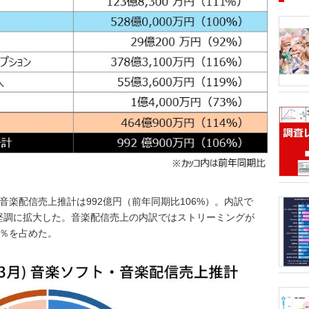
■アーテ
月1日、
12月8
タルランキ
53.6億
ティスト
半期1位
トータル
ております
GREEN
音楽配信売上推計は992億円（前年同期比106%）。内訳で
価格戦略
Gt）、
きるデータ
と堅調に拡大した。音楽配信売上の内訳ではストリーミングが
ランキン
音楽・ラ
3％を占めた。
DVD・B
後のマー
ルアルバ
ティスト
のか」「
販売戦略
析分析（T
ORICO
トリーミ
のアンケ