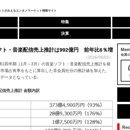
ットがみえるエンタメマーケット情報サイト
特集
決算
フト・音楽配信売上推計は992億円 前年比6％増
Mem
会員
（2026/06/03）
第1四半期（1月～3月）の音楽ソフト・音楽配信売上推計を発
の市場占有率をもとに算出した非会員社分の推計値を加えた、
計データとなっている。
配信売上推計 金額内訳
Re