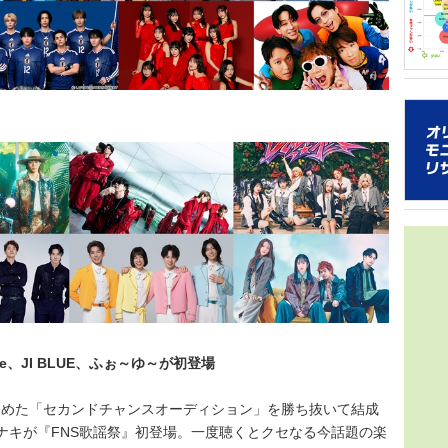
グラフ化
2021年
年の得票数
音楽シー
トは誰だ
16組）を
ターネッ
を多
ち、「2
日本のガ
ストはい
ッグを組ん
トは対象
コン週間
40.1
アソビシス
属のグル
人ながら
をみせて
できるこ
象とし、
を届けよ
角的に調
スタイル
た。 本
性など日
曲でスト
ー調査が
ルズグル
音楽アー
ハート／
マ・ライ
チの実績
分野にお
ce、JI BLUE、ふぉ～ゆ～が初登場
し、メデ
データをo
めた「セカンドチャンスオーディション」を勝ち抜いて結成
いただい
ナキが『FNS歌謡祭』初登場。一度聴くとクセなる今話題の楽