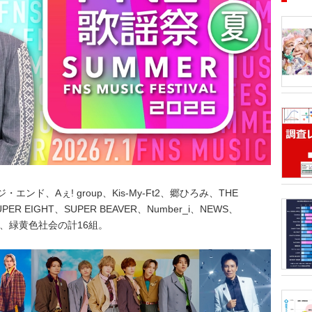
■アーテ
月1日、
12月8
タルランキ
53.6億
ティスト
半期1位
トータル
、Aぇ! group、Kis-My-Ft2、郷ひろみ、THE
ております
GREEN
価格戦略
SUPER EIGHT、SUPER BEAVER、Number_i、NEWS、
Gt）、
きるデータ
キ、緑黄色社会の計16組。
ランキン
音楽・ラ
DVD・B
後のマー
ルアルバ
ティスト
のか」「
販売戦略
析分析（T
ORICO
トリーミ
のアンケ