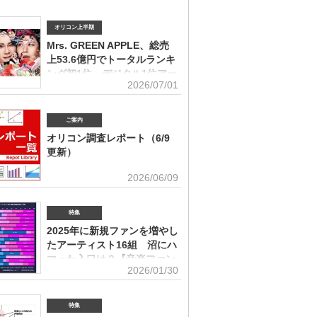
オリコン上半期
Mrs. GREEN APPLE、総売
上53.6億円でトータルランキ
ング初1位 デジタル1位アー
2026/07/01
ティストの受賞は史上初
ィスト別セールス部門トータルランキング オリコンは7
「オリコン上半期ランキング2026」（集計期間：2025年
ご案内
日～2026年6月7日）のアーティスト別セールス部門「トー
オリコン調査レポート（6/9
ング」を発表。Mrs. GREEN APPLEが期間内総売上
更新）
円で、自身初の1位に輝いた。Mrs. GREEN APPLEはアー
別セールス部門「デジタルランキング」では3年連続で上
ユーザー調査、マーケット動向を元にエン
2026/06/09
を獲得。安価なデジタルで1位を獲得したアーティストが
タメ業界で役立つ情報をレポートにまとめ
セールス1位を受賞するのは、オリコン史上初となった。
。(2026年6月)音楽関連の受容価格に関する調査 2026
 APPLE（左から）藤澤涼架（Key）、大森元貴（Vo／
の策定、商品企画、値上げ検討時の判断材料として活用で
特集
若井滉斗（Gt） アーティスト別セールス部門「トータル
を提供(2026年6月)ボーイズグループに関する調査2026
グ」は、音楽ソフト【シングル、アルバム、ミュージック
2025年に新規ファンを増やし
イブ・SNS・動画配信を横断したファン行動を分析。今
lu-ray】とデジタル【デジタルシングル（単曲）、デジタ
たアーティスト16組 沼にハ
ケティング戦略に活用できる内容を提供(2026年5月)アー
ム、ストリーミン
グッズに関する調査2026「なぜ買うのか」「何が売れる
マった入口は？【音楽ファン
いくらまで買うのか」を明確化し、商品企画・価格設計・
2026/01/30
意識調査】
に直結する示唆を提案(2026年4月)ストリーミング影響分
ikTok＆YouTube）2026TikTokトレンドがどのようにス
N BiZ onlineでは「2025年に好きになったアーティスト」
ングに影響を与えたかを、YouTubeの順位推移とともに
ート調査を実施した。本調査は、コロナ禍（2020年3月～
特集