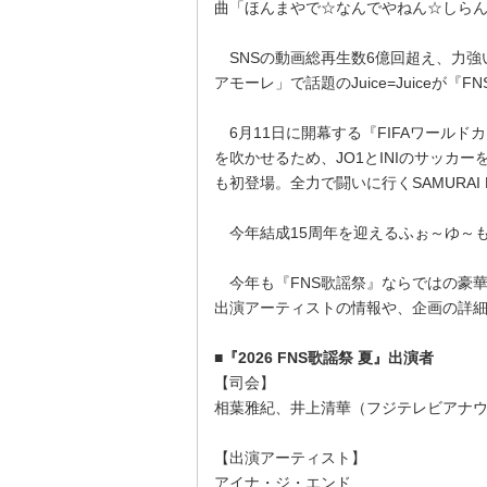
曲「ほんまやで☆なんでやねん☆しら
SNSの動画総再生数6億回超え、力強
アモーレ」で話題のJuice=Juiceが
6月11日に開幕する『FIFAワールド
を吹かせるため、JO1とINIのサッカー
も初登場。全力で闘いに行くSAMURAI
今年結成15周年を迎えるふぉ～ゆ～も
今年も『FNS歌謡祭』ならではの豪
出演アーティストの情報や、企画の詳
■『2026 FNS歌謡祭 夏』出演者
【司会】
相葉雅紀、井上清華（フジテレビアナ
【出演アーティスト】
アイナ・ジ・エンド