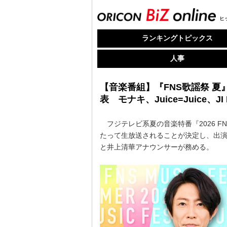
ヒ
ランキングトピックス
人事
【音楽番組】『FNS歌謡祭 夏
表 モナキ、Juice=Juice、
フジテレビ系夏の音楽特番『2026 FNS
たって生放送されることが決定し、出演
と井上清華アナウンサーが務める。