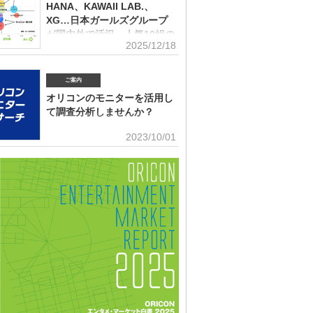
(2026年2月)音楽パッケージの購入行動に関する調査
10月）、2022年、2023年、2024年に続いて5回目。直近2
HANA、KAWAII LAB.、
はMrs. GREEN APPLEがダントツだったが、2025年の
XG…日本ガールズグループ
ンにおいて最も多くの“新規ファン”を獲得したアーティス
が国内外で活況 人気10組の
ったのか、得票数TOP15（13位が同率4組だったため計
2025/12/18
認知・好感、応援・消費行動
紹介する。 本調査は、2025年12月12日～18日にイン
トで実施。10～50代男女の回答者全体（4576人）のう
角調査
025年1～12月の期間に初めて好きになった音楽アーティ
ご案内
ールズグループシーンでは近年、BMSG×ちゃんみながタ
ますか（※2024年以前からずっと好きというアーティス
だオーディション『NO NO GIRLS』発のHANAがオリ
外）」との問いに「いる」と答えた人（1833人＝全体の
オリコンのモニターを活用し
ストリーミングランキングで鮮烈な初登場1位デビュー、
％）に対して、1組をあげてもらった。「いる」と回答し
て調査分析しませんか？
テムからFRUITS ZIPPERを筆頭とするKAWAII LAB.所
ープがSNSを通じて続々と台頭、メンバー7人全員が日本
■アンケート専用のモニター組織世の中に
2023/10/01
海外を主戦場としているXGの国内外での大旋風など活況
影響力を持つオリコン・ランキングに参加
いる。オリコンリサーチではガールズグループ10組を対
とに、高いモチベーションを持つモニター。 ※自らの声
認知経路、イメージ、情報源、推し活・消費行動などを多
うと、自由回答への記入が多い傾向にあります。■ライフ
査した『日本ガールズグループ調査2025』をまとめ
セグメンテーションを基にした調査が可能生活意識や志向
調査の対象アーティストは【2024年1月以降の配信開始楽
本人を価値観という視点から、予めセグメントしたモニタ
リーミング累積3000万回超えの作品がある】日本のガー
可能。■オリコングループならではの「エンタメ」に特化
ープ。メジャーデビュー順に、超ときめき▽宣伝部（▽＝
ティスト・アイドル・俳優・女優・アナウンサー・ドラ
以下、超ときめき宣伝部）＝LOVE
ブ・ゲーム…など、エンタメ分野のマーケティングリサー
多数。■“オリコンランキング”のブランドをコンシューマ
いても活用・アンケートモニターの意見をランキング化
ィア展開・ビジネス記事のエビデンスデータとして・定性
ricon BiZ onlineに蓄積■様々なクライアント様にご利用
ております■活用事例 ●アーティストの現