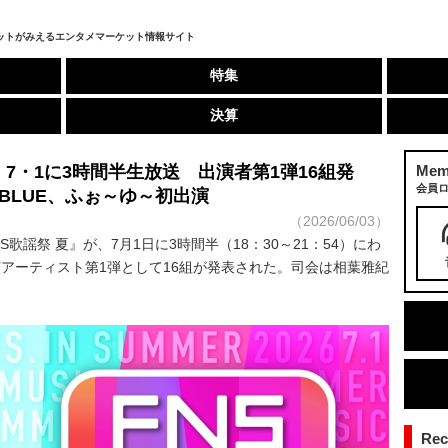
ットがみえるエンタメマーケット情報サイト
特集
決算
』7・1に3時間半生放送 出演者第1弾16組発
Mem
会員
JI BLUE、ふぉ～ゆ～初出演
（2026/06/03）
歌謡祭 夏』が、7月1日に3時間半（18：30～21：54）にわ
アーティスト第1弾として16組が発表された。司会は相葉雅紀
Re