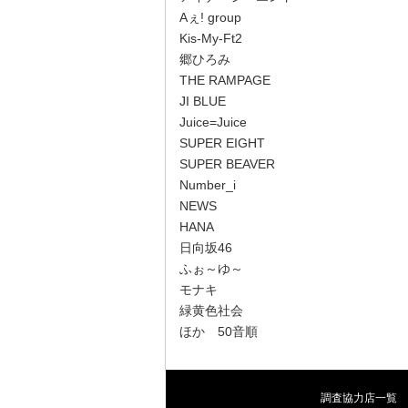
Aぇ! group
Kis-My-Ft2
郷ひろみ
THE RAMPAGE
JI BLUE
Juice=Juice
SUPER EIGHT
SUPER BEAVER
Number_i
NEWS
HANA
日向坂46
ふぉ～ゆ～
モナキ
緑黄色社会
ほか 50音順
調査協力店一覧