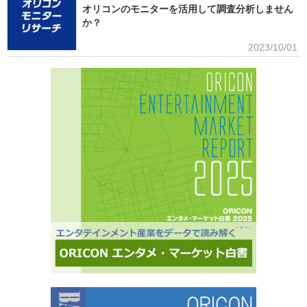
LAB.所属のグループがSNSを通じて続々と台頭、メンバー7人全員が日本人ながら海外を主戦
オリコンのモニターを活用して調査分析しません
場としているXGの国内外での大旋風など活況をみせている。オリコンリサーチではガールズグ
か？
ループ10組を対象とし、認知経路、イメージ、情報源、推し活・消費行動などを多角的に調査
した『日本ガールズグループ調査2025』をまとめた。 本調査の対象アーティストは【2024年
■アンケート専用のモニター組織世の中に影響力を持つオリコン・ラン
2023/10/01
1月以降の配信開始楽曲でストリーミング累積3000万回超えの作品がある】日本のガールズグ
キングに参加できることに、高いモチベーションを持つモニター。
ループ。メジャーデビュー順に、超ときめき▽宣伝部（▽＝ハート／以下、超ときめき宣伝
※自らの声を届けようと、自由回答への記入が多い傾向にあります。■ライフスタイルセグメン
部）＝LOVE
テーションを基にした調査が可能生活意識や志向性など日本人を価値観という視点から、予め
セグメントしたモニター調査が可能。■オリコングループならではの「エンタメ」に特化音楽ア
ーティスト・アイドル・俳優・女優・アナウンサー・ドラマ・ライブ・ゲーム…など、エンタ
メ分野のマーケティングリサーチの実績多数。■“オリコンランキング”のブランドをコンシュー
マ分野においても活用・アンケートモニターの意見をランキング化し、メディア展開・ビジネ
ス記事のエビデンスデータとして・定性データをoricon BiZ onlineに蓄積■様々なクライアント
様にご利用いただいております■活用事例 ●アーティストの現