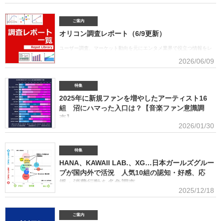
■アーティスト別セールス部門トータルランキング オリコンは7月1
日、「オリコン上半期ランキング2026」（集計期間：2025年12月8日～2026年6月7日）のア
ーティスト別セールス部門「トータルランキング」を発表。Mrs. GREEN APPLEが期間内総売
ご案内
上53.6億円で、自身初の1位に輝いた。Mrs. GREEN APPLEはアーティスト別セールス部門
オリコン調査レポート（6/9更新）
「デジタルランキング」では3年連続で上半期1位を獲得。安価なデジタルで1位を獲得したアー
ティストがトータルセールス1位を受賞するのは、オリコン史上初となった。GREEN
ユーザー調査、マーケット動向を元にエンタメ業界で役立つ情報をレ
APPLE（左から）藤澤涼架（Key）、大森元貴（Vo／Gt）、若井滉斗（Gt） アーティスト別
ポートにまとめております。(2026年6月)音楽関連の受容価格に関する
2026/06/09
セールス部門「トータルランキング」は、音楽ソフト【シングル、アルバム、ミュージック
調査 2026 価格戦略の策定、商品企画、値上げ検討時の判断材料とし
DVD・Blu-ray】とデジタル【デジタルシングル（単曲）、デジタルアルバム、ストリーミン
て活用できるデータを提供(2026年6月)ボーイズグループに関する調査2026音楽・ライブ・
SNS・動画配信を横断したファン行動を分析。今後のマーケティング戦略に活用できる内容を
特集
提供(2026年5月)アーティストグッズに関する調査2026「なぜ買うのか」「何が売れるのか」
2025年に新規ファンを増やしたアーティスト16
「いくらまで買うのか」を明確化し、商品企画・価格設計・販売戦略に直結する示唆を提案
(2026年4月)ストリーミング影響分析分析（TikTok＆YouTube）2026TikTokトレンドがどのよ
組 沼にハマった入口は？【音楽ファン意識調
うにストリーミングに影響を与えたかを、YouTubeの順位推移とともにグラフ化(2026年2月)音
査】
楽パッケージの購入行動に関する調査
2026/01/30
ORICON BiZ onlineでは「2025年に好きになったアーティスト」のア
ンケート調査を実施した。本調査は、コロナ禍（2020年3月～2021年10月）、2022年、2023
年、2024年に続いて5回目。直近2年の得票数はMrs. GREEN APPLEがダントツだったが、
特集
2025年の音楽シーンにおいて最も多くの“新規ファン”を獲得したアーティストは誰だったの
HANA、KAWAII LAB.、XG…日本ガールズグルー
か、得票数TOP15（13位が同率4組だったため計16組）を紹介する。 本調査は、2025年12
プが国内外で活況 人気10組の認知・好感、応
月12日～18日にインターネットで実施。10～50代男女の回答者全体（4576人）のうち、
援・消費行動を多角調査
「2025年1～12月の期間に初めて好きになった音楽アーティストはいますか（※2024年以前か
2025/12/18
らずっと好きというアーティストは対象外）」との問いに「いる」と答えた人（1833人＝全体
日本のガールズグループシーンでは近年、BMSG×ちゃんみながタッグ
の40.1％）に対して、1組をあげてもらった。「いる」と回答し
を組んだオーディション『NO NO GIRLS』発のHANAがオリコン週間ストリーミングランキン
グで鮮烈な初登場1位デビュー、アソビシステムからFRUITS ZIPPERを筆頭とするKAWAII
ご案内