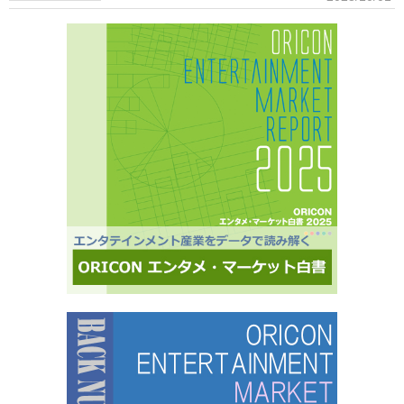
キングに参加できることに、高いモチベーションを持つモニター。
ループ。メジャーデビュー順に、超ときめき▽宣伝部（▽＝ハート／以下、超ときめき宣伝
※自らの声を届けようと、自由回答への記入が多い傾向にあります。■ライフスタイルセグメン
部）＝LOVE
テーションを基にした調査が可能生活意識や志向性など日本人を価値観という視点から、予め
セグメントしたモニター調査が可能。■オリコングループならではの「エンタメ」に特化音楽ア
ーティスト・アイドル・俳優・女優・アナウンサー・ドラマ・ライブ・ゲーム…など、エンタ
メ分野のマーケティングリサーチの実績多数。■“オリコンランキング”のブランドをコンシュー
マ分野においても活用・アンケートモニターの意見をランキング化し、メディア展開・ビジネ
ス記事のエビデンスデータとして・定性データをoricon BiZ onlineに蓄積■様々なクライアント
様にご利用いただいております■活用事例 ●アーティストの現