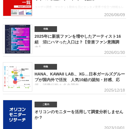
「デジタルランキング」では3年連続で上半期1位を獲得。安価なデジタルで1位を獲得したアー
ティストがトータルセールス1位を受賞するのは、オリコン史上初となった。GREEN
ユーザー調査、マーケット動向を元にエンタメ業界で役立つ情報をレ
APPLE（左から）藤澤涼架（Key）、大森元貴（Vo／Gt）、若井滉斗（Gt） アーティスト別
ポートにまとめております。(2026年6月)音楽関連の受容価格に関する
2026/06/09
セールス部門「トータルランキング」は、音楽ソフト【シングル、アルバム、ミュージック
調査 2026 価格戦略の策定、商品企画、値上げ検討時の判断材料とし
DVD・Blu-ray】とデジタル【デジタルシングル（単曲）、デジタルアルバム、ストリーミン
て活用できるデータを提供(2026年6月)ボーイズグループに関する調査2026音楽・ライブ・
SNS・動画配信を横断したファン行動を分析。今後のマーケティング戦略に活用できる内容を
特集
提供(2026年5月)アーティストグッズに関する調査2026「なぜ買うのか」「何が売れるのか」
2025年に新規ファンを増やしたアーティスト16
「いくらまで買うのか」を明確化し、商品企画・価格設計・販売戦略に直結する示唆を提案
(2026年4月)ストリーミング影響分析分析（TikTok＆YouTube）2026TikTokトレンドがどのよ
組 沼にハマった入口は？【音楽ファン意識調
うにストリーミングに影響を与えたかを、YouTubeの順位推移とともにグラフ化(2026年2月)音
査】
楽パッケージの購入行動に関する調査
2026/01/30
ORICON BiZ onlineでは「2025年に好きになったアーティスト」のア
ンケート調査を実施した。本調査は、コロナ禍（2020年3月～2021年10月）、2022年、2023
年、2024年に続いて5回目。直近2年の得票数はMrs. GREEN APPLEがダントツだったが、
特集
2025年の音楽シーンにおいて最も多くの“新規ファン”を獲得したアーティストは誰だったの
HANA、KAWAII LAB.、XG…日本ガールズグルー
か、得票数TOP15（13位が同率4組だったため計16組）を紹介する。 本調査は、2025年12
プが国内外で活況 人気10組の認知・好感、応
月12日～18日にインターネットで実施。10～50代男女の回答者全体（4576人）のうち、
援・消費行動を多角調査
「2025年1～12月の期間に初めて好きになった音楽アーティストはいますか（※2024年以前か
2025/12/18
らずっと好きというアーティストは対象外）」との問いに「いる」と答えた人（1833人＝全体
日本のガールズグループシーンでは近年、BMSG×ちゃんみながタッグ
の40.1％）に対して、1組をあげてもらった。「いる」と回答し
を組んだオーディション『NO NO GIRLS』発のHANAがオリコン週間ストリーミングランキン
グで鮮烈な初登場1位デビュー、アソビシステムからFRUITS ZIPPERを筆頭とするKAWAII
ご案内
LAB.所属のグループがSNSを通じて続々と台頭、メンバー7人全員が日本人ながら海外を主戦
オリコンのモニターを活用して調査分析しません
場としているXGの国内外での大旋風など活況をみせている。オリコンリサーチではガールズグ
か？
ループ10組を対象とし、認知経路、イメージ、情報源、推し活・消費行動などを多角的に調査
した『日本ガールズグループ調査2025』をまとめた。 本調査の対象アーティストは【2024年
■アンケート専用のモニター組織世の中に影響力を持つオリコン・ラン
2023/10/01
1月以降の配信開始楽曲でストリーミング累積3000万回超えの作品がある】日本のガールズグ