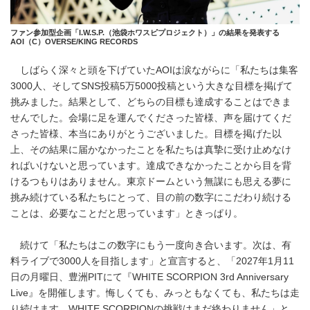
ファン参加型企画「I.W.S.P.（池袋ホワスピプロジェクト）」の結果を発表する
AOI（C）OVERSE/KING RECORDS
しばらく深々と頭を下げていたAOIは涙ながらに「私たちは集客
3000人、そしてSNS投稿5万5000投稿という大きな目標を掲げて
挑みました。結果として、どちらの目標も達成することはできま
せんでした。会場に足を運んでくださった皆様、声を届けてくだ
さった皆様、本当にありがとうございました。目標を掲げた以
上、その結果に届かなかったことを私たちは真摯に受け止めなけ
ればいけないと思っています。達成できなかったことから目を背
けるつもりはありません。東京ドームという無謀にも思える夢に
挑み続けている私たちにとって、目の前の数字にこだわり続ける
ことは、必要なことだと思っています」ときっぱり。
続けて「私たちはこの数字にもう一度向き合います。次は、有
料ライブで3000人を目指します」と宣言すると、「2027年1月11
日の月曜日、豊洲PITにて『WHITE SCORPION 3rd Anniversary
Live』を開催します。悔しくても、みっともなくても、私たちは走
り続けます。WHITE SCORPIONの挑戦はまだ終わりません」と、