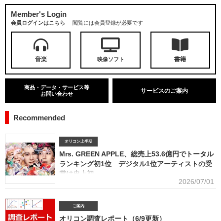
Member's Login
会員ログインはこちら
閲覧には会員登録が必要です
音楽
書籍
映像ソフト
商品・データ・サービス等
サービスのご案内
お問い合わせ
Recommended
オリコン上半期
Mrs. GREEN APPLE、総売上53.6億円でトータル
ランキング初1位 デジタル1位アーティストの受
賞は史上初
2026/07/01
■アーティスト別セールス部門トータルランキング オリコンは7月1
日、「オリコン上半期ランキング2026」（集計期間：2025年12月8日～2026年6月7日）のア
ーティスト別セールス部門「トータルランキング」を発表。Mrs. GREEN APPLEが期間内総売
ご案内
上53.6億円で、自身初の1位に輝いた。Mrs. GREEN APPLEはアーティスト別セールス部門
オリコン調査レポート（6/9更新）