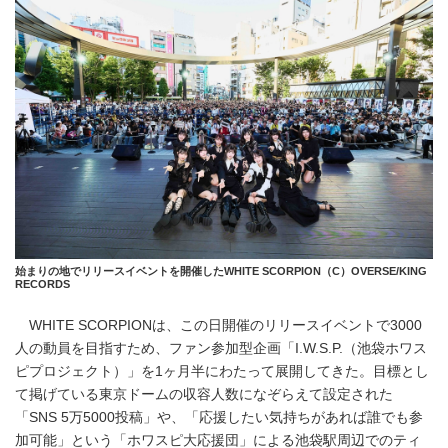
始まりの地でリリースイベントを開催したWHITE SCORPION（C）OVERSE/KING
RECORDS
WHITE SCORPIONは、この日開催のリリースイベントで3000
人の動員を目指すため、ファン参加型企画「I.W.S.P.（池袋ホワス
ピプロジェクト）」を1ヶ月半にわたって展開してきた。目標とし
て掲げている東京ドームの収容人数になぞらえて設定された
「SNS 5万5000投稿」や、「応援したい気持ちがあれば誰でも参
加可能」という「ホワスピ大応援団」による池袋駅周辺でのティ