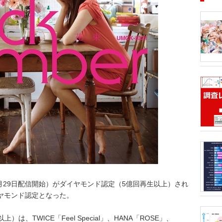
■アーテ
月1日、
12月8
タルランキ
53.6億
ティスト
半期1位
トータル
ております
GREEN
価格戦略
Gt）、
きるデータ
ランキン
音楽・ラ
DVD・B
後のマー
ルアルバ
ティスト
年11月29日配信開始）がダイヤモンド認定（5億回再生以上）され
のか」「
ダイヤモンド認定となった。
販売戦略
析分析（T
ORICO
トリーミ
のアンケ
TWICE「Feel Special」、HANA「ROSE」、