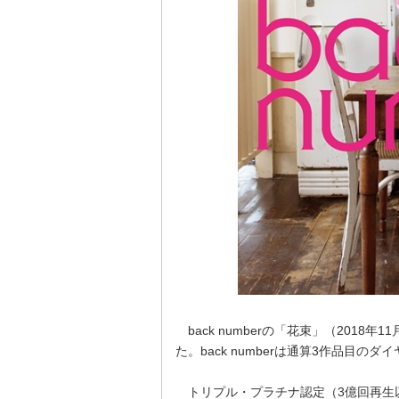
back numberの「花束」（2018
た。back numberは通算3作品目の
トリプル・プラチナ認定（3億回再生以上）は、