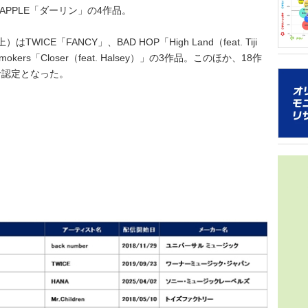
グラフ化
2021年
REEN APPLE「ダーリン」の4作品。
年の得票数
音楽シー
トは誰だ
E「FANCY」、BAD HOP「High Land（feat. Tiji
16組）を
ainsmokers「Closer（feat. Halsey）」の3作品。このほか、18作
ターネッ
を多
ち、「2
ナ認定となった。
日本のガ
ストはい
ッグを組ん
トは対象
＞
コン週間
40.1
アソビシス
属のグル
人ながら
をみせて
できるこ
象とし、
を届けよ
角的に調
スタイル
た。 本
性など日
曲でスト
ー調査が
ルズグル
音楽アー
ハート／
マ・ライ
チの実績
分野にお
し、メデ
データをo
いただい