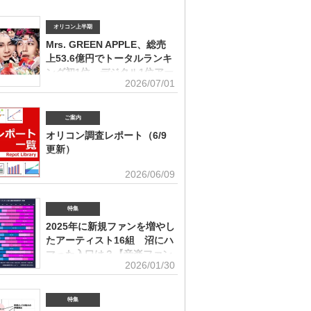
オリコン上半期
Mrs. GREEN APPLE、総売
上53.6億円でトータルランキ
ング初1位 デジタル1位アー
2026/07/01
ティストの受賞は史上初
ィスト別セールス部門トータルランキング オリコンは7
「オリコン上半期ランキング2026」（集計期間：2025年
ご案内
日～2026年6月7日）のアーティスト別セールス部門「トー
オリコン調査レポート（6/9
ング」を発表。Mrs. GREEN APPLEが期間内総売上
更新）
円で、自身初の1位に輝いた。Mrs. GREEN APPLEはアー
別セールス部門「デジタルランキング」では3年連続で上
ユーザー調査、マーケット動向を元にエン
2026/06/09
を獲得。安価なデジタルで1位を獲得したアーティストが
タメ業界で役立つ情報をレポートにまとめ
セールス1位を受賞するのは、オリコン史上初となった。
。(2026年6月)音楽関連の受容価格に関する調査 2026
 APPLE（左から）藤澤涼架（Key）、大森元貴（Vo／
の策定、商品企画、値上げ検討時の判断材料として活用で
特集
若井滉斗（Gt） アーティスト別セールス部門「トータル
を提供(2026年6月)ボーイズグループに関する調査2026
グ」は、音楽ソフト【シングル、アルバム、ミュージック
2025年に新規ファンを増やし
イブ・SNS・動画配信を横断したファン行動を分析。今
lu-ray】とデジタル【デジタルシングル（単曲）、デジタ
たアーティスト16組 沼にハ
ケティング戦略に活用できる内容を提供(2026年5月)アー
ム、ストリーミン
グッズに関する調査2026「なぜ買うのか」「何が売れる
マった入口は？【音楽ファン
いくらまで買うのか」を明確化し、商品企画・価格設計・
2026/01/30
意識調査】
に直結する示唆を提案(2026年4月)ストリーミング影響分
ikTok＆YouTube）2026TikTokトレンドがどのようにス
N BiZ onlineでは「2025年に好きになったアーティスト」
ングに影響を与えたかを、YouTubeの順位推移とともに
ート調査を実施した。本調査は、コロナ禍（2020年3月～
特集