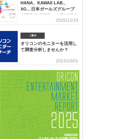
(2026年2月)音楽パッケージの購入行動に関する調査
10月）、2022年、2023年、2024年に続いて5回目。直近2
HANA、KAWAII LAB.、
はMrs. GREEN APPLEがダントツだったが、2025年の
XG…日本ガールズグループ
ンにおいて最も多くの“新規ファン”を獲得したアーティス
が国内外で活況 人気10組の
ったのか、得票数TOP15（13位が同率4組だったため計
2025/12/18
認知・好感、応援・消費行動
紹介する。 本調査は、2025年12月12日～18日にイン
トで実施。10～50代男女の回答者全体（4576人）のう
角調査
025年1～12月の期間に初めて好きになった音楽アーティ
ご案内
ールズグループシーンでは近年、BMSG×ちゃんみながタ
ますか（※2024年以前からずっと好きというアーティス
だオーディション『NO NO GIRLS』発のHANAがオリ
外）」との問いに「いる」と答えた人（1833人＝全体の
オリコンのモニターを活用し
ストリーミングランキングで鮮烈な初登場1位デビュー、
％）に対して、1組をあげてもらった。「いる」と回答し
て調査分析しませんか？
テムからFRUITS ZIPPERを筆頭とするKAWAII LAB.所
ープがSNSを通じて続々と台頭、メンバー7人全員が日本
■アンケート専用のモニター組織世の中に
2023/10/01
海外を主戦場としているXGの国内外での大旋風など活況
影響力を持つオリコン・ランキングに参加
いる。オリコンリサーチではガールズグループ10組を対
とに、高いモチベーションを持つモニター。 ※自らの声
認知経路、イメージ、情報源、推し活・消費行動などを多
うと、自由回答への記入が多い傾向にあります。■ライフ
査した『日本ガールズグループ調査2025』をまとめ
セグメンテーションを基にした調査が可能生活意識や志向
調査の対象アーティストは【2024年1月以降の配信開始楽
本人を価値観という視点から、予めセグメントしたモニタ
リーミング累積3000万回超えの作品がある】日本のガー
可能。■オリコングループならではの「エンタメ」に特化
ープ。メジャーデビュー順に、超ときめき▽宣伝部（▽＝
ティスト・アイドル・俳優・女優・アナウンサー・ドラ
以下、超ときめき宣伝部）＝LOVE
ブ・ゲーム…など、エンタメ分野のマーケティングリサー
多数。■“オリコンランキング”のブランドをコンシューマ
いても活用・アンケートモニターの意見をランキング化
ィア展開・ビジネス記事のエビデンスデータとして・定性
ricon BiZ onlineに蓄積■様々なクライアント様にご利用
ております■活用事例 ●アーティストの現