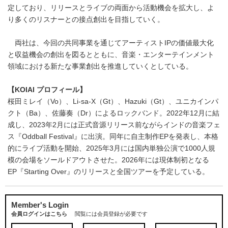
定しており、リリースとライブの両面から活動機会を拡大し、よ
り多くのリスナーとの接点創出を目指していく。
両社は、今回の共同事業を通じてアーティストIPの価値最大化
と収益機会の創出を図るとともに、音楽・エンターテインメント
領域における新たな事業創出を推進していくとしている。
【KOIAI プロフィール】
桜田ミレイ（Vo）、Li-sa-X（Gt）、Hazuki（Gt）、ユニカインパ
クト（Ba）、佐藤奏（Dr）によるロックバンド。2022年12月に結
成し、2023年2月には正式音源リリース前ながらインドの音楽フェ
ス『Oddball Festival』に出演。同年に自主制作EPを発表し、本格
的にライブ活動を開始、2025年3月には国内単独公演で1000人規
模の会場をソールドアウトさせた。2026年には現体制初となる
EP『Starting Over』のリリースと全国ツアーを予定している。
Member's Login
会員ログインはこちら
閲覧には会員登録が必要です