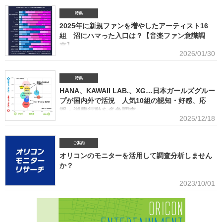
て活用できるデータを提供(2026年6月)ボーイズグループに関する調査2026音楽・ライブ・
SNS・動画配信を横断したファン行動を分析。今後のマーケティング戦略に活用できる内容を
特集
提供(2026年5月)アーティストグッズに関する調査2026「なぜ買うのか」「何が売れるのか」
2025年に新規ファンを増やしたアーティスト16
「いくらまで買うのか」を明確化し、商品企画・価格設計・販売戦略に直結する示唆を提案
(2026年4月)ストリーミング影響分析分析（TikTok＆YouTube）2026TikTokトレンドがどのよ
組 沼にハマった入口は？【音楽ファン意識調
うにストリーミングに影響を与えたかを、YouTubeの順位推移とともにグラフ化(2026年2月)音
査】
楽パッケージの購入行動に関する調査
2026/01/30
ORICON BiZ onlineでは「2025年に好きになったアーティスト」のア
ンケート調査を実施した。本調査は、コロナ禍（2020年3月～2021年10月）、2022年、2023
年、2024年に続いて5回目。直近2年の得票数はMrs. GREEN APPLEがダントツだったが、
特集
2025年の音楽シーンにおいて最も多くの“新規ファン”を獲得したアーティストは誰だったの
HANA、KAWAII LAB.、XG…日本ガールズグルー
か、得票数TOP15（13位が同率4組だったため計16組）を紹介する。 本調査は、2025年12
プが国内外で活況 人気10組の認知・好感、応
月12日～18日にインターネットで実施。10～50代男女の回答者全体（4576人）のうち、
援・消費行動を多角調査
「2025年1～12月の期間に初めて好きになった音楽アーティストはいますか（※2024年以前か
2025/12/18
らずっと好きというアーティストは対象外）」との問いに「いる」と答えた人（1833人＝全体
日本のガールズグループシーンでは近年、BMSG×ちゃんみながタッグ
の40.1％）に対して、1組をあげてもらった。「いる」と回答し
を組んだオーディション『NO NO GIRLS』発のHANAがオリコン週間ストリーミングランキン
グで鮮烈な初登場1位デビュー、アソビシステムからFRUITS ZIPPERを筆頭とするKAWAII
ご案内
LAB.所属のグループがSNSを通じて続々と台頭、メンバー7人全員が日本人ながら海外を主戦
オリコンのモニターを活用して調査分析しません
場としているXGの国内外での大旋風など活況をみせている。オリコンリサーチではガールズグ
か？
ループ10組を対象とし、認知経路、イメージ、情報源、推し活・消費行動などを多角的に調査
した『日本ガールズグループ調査2025』をまとめた。 本調査の対象アーティストは【2024年
■アンケート専用のモニター組織世の中に影響力を持つオリコン・ラン
2023/10/01
1月以降の配信開始楽曲でストリーミング累積3000万回超えの作品がある】日本のガールズグ
キングに参加できることに、高いモチベーションを持つモニター。
ループ。メジャーデビュー順に、超ときめき▽宣伝部（▽＝ハート／以下、超ときめき宣伝
※自らの声を届けようと、自由回答への記入が多い傾向にあります。■ライフスタイルセグメン
部）＝LOVE
テーションを基にした調査が可能生活意識や志向性など日本人を価値観という視点から、予め
セグメントしたモニター調査が可能。■オリコングループならではの「エンタメ」に特化音楽ア