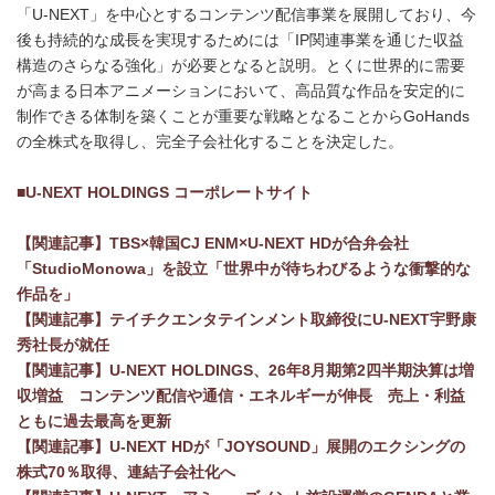
「U-NEXT」を中心とするコンテンツ配信事業を展開しており、今
後も持続的な成長を実現するためには「IP関連事業を通じた収益
構造のさらなる強化」が必要となると説明。とくに世界的に需要
が高まる日本アニメーションにおいて、高品質な作品を安定的に
制作できる体制を築くことが重要な戦略となることからGoHands
の全株式を取得し、完全子会社化することを決定した。
■U-NEXT HOLDINGS コーポレートサイト
【関連記事】TBS×韓国CJ ENM×U-NEXT HDが合弁会社
「StudioMonowa」を設立「世界中が待ちわびるような衝撃的な
作品を」
【関連記事】テイチクエンタテインメント取締役にU-NEXT宇野康
秀社長が就任
【関連記事】U-NEXT HOLDINGS、26年8月期第2四半期決算は増
収増益 コンテンツ配信や通信・エネルギーが伸長 売上・利益
ともに過去最高を更新
【関連記事】U-NEXT HDが「JOYSOUND」展開のエクシングの
株式70％取得、連結子会社化へ