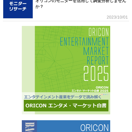
オリコンのモニターを活用して調査分析しません
場としているXGの国内外での大旋風など活況をみせている。オリコンリサーチではガールズグ
か？
ループ10組を対象とし、認知経路、イメージ、情報源、推し活・消費行動などを多角的に調査
した『日本ガールズグループ調査2025』をまとめた。 本調査の対象アーティストは【2024年
■アンケート専用のモニター組織世の中に影響力を持つオリコン・ラン
2023/10/01
1月以降の配信開始楽曲でストリーミング累積3000万回超えの作品がある】日本のガールズグ
キングに参加できることに、高いモチベーションを持つモニター。
ループ。メジャーデビュー順に、超ときめき▽宣伝部（▽＝ハート／以下、超ときめき宣伝
※自らの声を届けようと、自由回答への記入が多い傾向にあります。■ライフスタイルセグメン
部）＝LOVE
テーションを基にした調査が可能生活意識や志向性など日本人を価値観という視点から、予め
セグメントしたモニター調査が可能。■オリコングループならではの「エンタメ」に特化音楽ア
ーティスト・アイドル・俳優・女優・アナウンサー・ドラマ・ライブ・ゲーム…など、エンタ
メ分野のマーケティングリサーチの実績多数。■“オリコンランキング”のブランドをコンシュー
マ分野においても活用・アンケートモニターの意見をランキング化し、メディア展開・ビジネ
ス記事のエビデンスデータとして・定性データをoricon BiZ onlineに蓄積■様々なクライアント
様にご利用いただいております■活用事例 ●アーティストの現