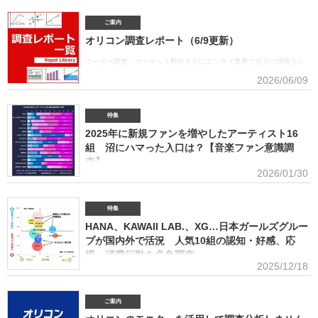
日、「オリコン上半期ランキング2026」（集計期間：2025年12月8日～2026年6月7日）のア
ーティスト別セールス部門「トータルランキング」を発表。Mrs. GREEN APPLEが期間内総売
ご案内
上53.6億円で、自身初の1位に輝いた。Mrs. GREEN APPLEはアーティスト別セールス部門
オリコン調査レポート（6/9更新）
「デジタルランキング」では3年連続で上半期1位を獲得。安価なデジタルで1位を獲得したアー
ティストがトータルセールス1位を受賞するのは、オリコン史上初となった。GREEN
ユーザー調査、マーケット動向を元にエンタメ業界で役立つ情報をレ
APPLE（左から）藤澤涼架（Key）、大森元貴（Vo／Gt）、若井滉斗（Gt） アーティスト別
ポートにまとめております。(2026年6月)音楽関連の受容価格に関する
2026/06/09
セールス部門「トータルランキング」は、音楽ソフト【シングル、アルバム、ミュージック
調査 2026 価格戦略の策定、商品企画、値上げ検討時の判断材料とし
DVD・Blu-ray】とデジタル【デジタルシングル（単曲）、デジタルアルバム、ストリーミン
て活用できるデータを提供(2026年6月)ボーイズグループに関する調査2026音楽・ライブ・
SNS・動画配信を横断したファン行動を分析。今後のマーケティング戦略に活用できる内容を
特集
提供(2026年5月)アーティストグッズに関する調査2026「なぜ買うのか」「何が売れるのか」
2025年に新規ファンを増やしたアーティスト16
「いくらまで買うのか」を明確化し、商品企画・価格設計・販売戦略に直結する示唆を提案
(2026年4月)ストリーミング影響分析分析（TikTok＆YouTube）2026TikTokトレンドがどのよ
組 沼にハマった入口は？【音楽ファン意識調
うにストリーミングに影響を与えたかを、YouTubeの順位推移とともにグラフ化(2026年2月)音
査】
楽パッケージの購入行動に関する調査
2026/01/30
ORICON BiZ onlineでは「2025年に好きになったアーティスト」のア
ンケート調査を実施した。本調査は、コロナ禍（2020年3月～2021年10月）、2022年、2023
年、2024年に続いて5回目。直近2年の得票数はMrs. GREEN APPLEがダントツだったが、
特集
2025年の音楽シーンにおいて最も多くの“新規ファン”を獲得したアーティストは誰だったの
HANA、KAWAII LAB.、XG…日本ガールズグルー
か、得票数TOP15（13位が同率4組だったため計16組）を紹介する。 本調査は、2025年12
プが国内外で活況 人気10組の認知・好感、応
月12日～18日にインターネットで実施。10～50代男女の回答者全体（4576人）のうち、
援・消費行動を多角調査
「2025年1～12月の期間に初めて好きになった音楽アーティストはいますか（※2024年以前か
2025/12/18
らずっと好きというアーティストは対象外）」との問いに「いる」と答えた人（1833人＝全体
日本のガールズグループシーンでは近年、BMSG×ちゃんみながタッグ
の40.1％）に対して、1組をあげてもらった。「いる」と回答し
を組んだオーディション『NO NO GIRLS』発のHANAがオリコン週間ストリーミングランキン
グで鮮烈な初登場1位デビュー、アソビシステムからFRUITS ZIPPERを筆頭とするKAWAII
ご案内
LAB.所属のグループがSNSを通じて続々と台頭、メンバー7人全員が日本人ながら海外を主戦