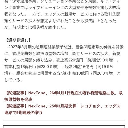
発・保守運用事業、ソリューション事業などを展開。キャスティ
ング事業ではライブビューイングの大型案件を複数実施し大幅増
収となった。一方で、エッグスの新規サービスにおける取引先開
拓やサービス拡大が想定より遅れたことから損失計上となった
が、前期比では損失幅が縮小した。
【通期見通し】
2027年3月期の通期連結業績予想は、音楽関連市場の伸長を背景
に、管理楽曲数と取扱原盤数の増加、既存サービスの拡大、新規
サービスの展開を織り込み、売上高220億円（前期比5.9％増）、
営業利益16億円（同23.0％増）、経常利益16億円（同19.9％
増）、親会社株主に帰属する当期純利益10億円（同26.3％増）と
している。
【関連記事】NexTone、26年4月1日現在の著作権管理楽曲数、取
扱原盤数を発表
【関連記事】NexTone、25年3月期決算 レコチョク、エッグス
連結で9期連続の増収