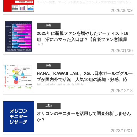
ティストがトータルセールス1位を受賞するのは、オリコン史上初となった。GREEN
ユーザー調査、マーケット動向を元にエンタメ業界で役立つ情報をレ
APPLE（左から）藤澤涼架（Key）、大森元貴（Vo／Gt）、若井滉斗（Gt） アーティスト別
ポートにまとめております。(2026年6月)音楽関連の受容価格に関する
2026/06/09
セールス部門「トータルランキング」は、音楽ソフト【シングル、アルバム、ミュージック
調査 2026 価格戦略の策定、商品企画、値上げ検討時の判断材料とし
DVD・Blu-ray】とデジタル【デジタルシングル（単曲）、デジタルアルバム、ストリーミン
て活用できるデータを提供(2026年6月)ボーイズグループに関する調査2026音楽・ライブ・
SNS・動画配信を横断したファン行動を分析。今後のマーケティング戦略に活用できる内容を
特集
提供(2026年5月)アーティストグッズに関する調査2026「なぜ買うのか」「何が売れるのか」
2025年に新規ファンを増やしたアーティスト16
「いくらまで買うのか」を明確化し、商品企画・価格設計・販売戦略に直結する示唆を提案
(2026年4月)ストリーミング影響分析分析（TikTok＆YouTube）2026TikTokトレンドがどのよ
組 沼にハマった入口は？【音楽ファン意識調
うにストリーミングに影響を与えたかを、YouTubeの順位推移とともにグラフ化(2026年2月)音
査】
楽パッケージの購入行動に関する調査
2026/01/30
ORICON BiZ onlineでは「2025年に好きになったアーティスト」のア
ンケート調査を実施した。本調査は、コロナ禍（2020年3月～2021年10月）、2022年、2023
年、2024年に続いて5回目。直近2年の得票数はMrs. GREEN APPLEがダントツだったが、
特集
2025年の音楽シーンにおいて最も多くの“新規ファン”を獲得したアーティストは誰だったの
HANA、KAWAII LAB.、XG…日本ガールズグルー
か、得票数TOP15（13位が同率4組だったため計16組）を紹介する。 本調査は、2025年12
プが国内外で活況 人気10組の認知・好感、応
月12日～18日にインターネットで実施。10～50代男女の回答者全体（4576人）のうち、
援・消費行動を多角調査
「2025年1～12月の期間に初めて好きになった音楽アーティストはいますか（※2024年以前か
2025/12/18
らずっと好きというアーティストは対象外）」との問いに「いる」と答えた人（1833人＝全体
日本のガールズグループシーンでは近年、BMSG×ちゃんみながタッグ
の40.1％）に対して、1組をあげてもらった。「いる」と回答し
を組んだオーディション『NO NO GIRLS』発のHANAがオリコン週間ストリーミングランキン
グで鮮烈な初登場1位デビュー、アソビシステムからFRUITS ZIPPERを筆頭とするKAWAII
ご案内
LAB.所属のグループがSNSを通じて続々と台頭、メンバー7人全員が日本人ながら海外を主戦
オリコンのモニターを活用して調査分析しません
場としているXGの国内外での大旋風など活況をみせている。オリコンリサーチではガールズグ
か？
ループ10組を対象とし、認知経路、イメージ、情報源、推し活・消費行動などを多角的に調査
した『日本ガールズグループ調査2025』をまとめた。 本調査の対象アーティストは【2024年
■アンケート専用のモニター組織世の中に影響力を持つオリコン・ラン
2023/10/01
1月以降の配信開始楽曲でストリーミング累積3000万回超えの作品がある】日本のガールズグ
キングに参加できることに、高いモチベーションを持つモニター。
ループ。メジャーデビュー順に、超ときめき▽宣伝部（▽＝ハート／以下、超ときめき宣伝