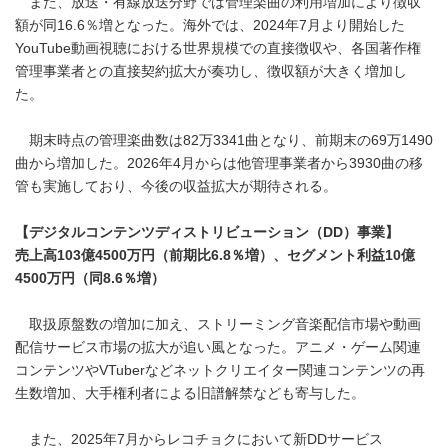
また、放送・有線放送分野では管理楽曲の利用増加により徴収
額が同16.6％増となった。海外では、2024年7月より開始した
YouTube動画視聴における世界規模での直接徴収や、各国著作権
管理事業者との直接契約拡大が奏功し、徴収額が大きく増加し
た。
期末時点の管理楽曲数は82万3341曲となり、前期末の69万1490
曲から増加した。2026年4月からは他管理事業者から3930曲の移
管も実施しており、今後の収益拡大が期待される。
【デジタルコンテンツディストリビューション（DD）事業】
売上高103億4500万円（前期比6.8％増）、セグメント利益10億
4500万円（同8.6％増）
取扱原盤数の増加に加え、ストリーミング音楽配信市場や動画
配信サービス市場の拡大が追い風となった。アニメ・ゲーム関連
コンテンツやVTuberなどネットクリエイター関連コンテンツの再
生数増加、大手権利者による旧譜解禁なども寄与した。
また、2025年7月からレコチョクにおいて新DDサービス