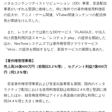
ジタルコンテンツディストリビューション（DD）事業、音楽配信
事業がいずれも堅調に推移した。特に海外での著作権使用料徴収
の拡大や、アニメ・ゲーム関連、VTuber関連コンテンツの配信伸
長が業績をけん引した。
また、レコチョクでは新たなDDサービス「FLAGGLE」や法人
向け原盤利用許諾スキーム「レコチョク play」の提供を開始した
ほか、NexToneシステムズでは著作権管理クラウドサービス
「Virco」の提供を開始するなど、新規サービスの展開も進めた。
【著作権管理事業】
売上高16億400万円（前期比5.2％増）、セグメント利益7億400万
円（同1.8％増）
音楽著作権管理事業および音楽出版事業を展開。国内のインタ
ラクティブ配信における使用料徴収額は前期比2.4％増と堅調に推
移したほか、録音権使用料はアイドル系楽曲の好調な利用により
同24.4％増と大きく伸長した。