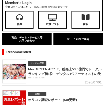
Member's Login
会員ログインはこちら
閲覧には会員登録が必要です
音楽
書籍
映像ソフト
商品・データ・サービス等
サービスのご案内
お問い合わせ
Recommended
オリコン上半期
Mrs. GREEN APPLE、総売上53.6億円でトータル
ランキング初1位 デジタル1位アーティストの受
賞は史上初
2026/07/01
■アーティスト別セールス部門トータルランキング オリコンは7月1
日、「オリコン上半期ランキング2026」（集計期間：2025年12月8日～2026年6月7日）のア
ーティスト別セールス部門「トータルランキング」を発表。Mrs. GREEN APPLEが期間内総売
ご案内
上53.6億円で、自身初の1位に輝いた。Mrs. GREEN APPLEはアーティスト別セールス部門
オリコン調査レポート（6/9更新）
「デジタルランキング」では3年連続で上半期1位を獲得。安価なデジタルで1位を獲得したアー