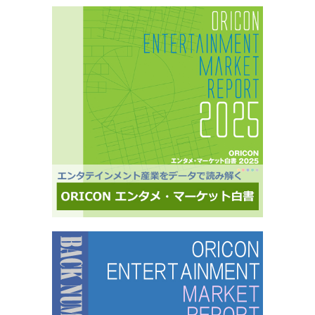
※自らの声を届けようと、自由回答への記入が多い傾向にあります。■ライフスタイルセグメン
部）＝LOVE
テーションを基にした調査が可能生活意識や志向性など日本人を価値観という視点から、予め
セグメントしたモニター調査が可能。■オリコングループならではの「エンタメ」に特化音楽ア
ーティスト・アイドル・俳優・女優・アナウンサー・ドラマ・ライブ・ゲーム…など、エンタ
メ分野のマーケティングリサーチの実績多数。■“オリコンランキング”のブランドをコンシュー
マ分野においても活用・アンケートモニターの意見をランキング化し、メディア展開・ビジネ
ス記事のエビデンスデータとして・定性データをoricon BiZ onlineに蓄積■様々なクライアント
様にご利用いただいております■活用事例 ●アーティストの現